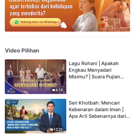
Video Pilihan
Lagu Rohani | Apakah
Engkau Menyadari
Misimu? | Suara Pujian
2026
6:10
Seri Khotbah: Mencari
Kebenaran dalam Iman |
Apa Arti Sebenarnya dari
"Barang siapa percaya
kepada Anak memiliki
12:21