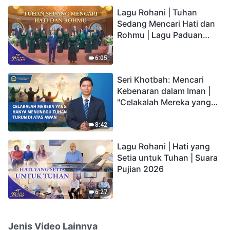
hidup yang kekal"?
Lagu Rohani | Tuhan
Sedang Mencari Hati dan
Rohmu | Lagu Paduan
Suara Gereja | Suara
Pujian 2026
6:05
Seri Khotbah: Mencari
Kebenaran dalam Iman |
"Celakalah Mereka yang
Hanya Menunggu Tuhan
Turun di Atas Awan"
8:42
Lagu Rohani | Hati yang
Setia untuk Tuhan | Suara
Pujian 2026
6:27
Jenis Video Lainnya