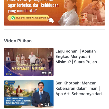
Video Pilihan
Lagu Rohani | Apakah
Engkau Menyadari
Misimu? | Suara Pujian
2026
6:10
Seri Khotbah: Mencari
Kebenaran dalam Iman |
Apa Arti Sebenarnya dari
"Barang siapa percaya
kepada Anak memiliki
12:21