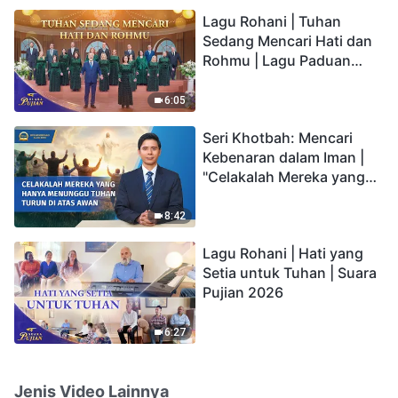
hidup yang kekal"?
Lagu Rohani | Tuhan
Sedang Mencari Hati dan
Rohmu | Lagu Paduan
Suara Gereja | Suara
Pujian 2026
6:05
Seri Khotbah: Mencari
Kebenaran dalam Iman |
"Celakalah Mereka yang
Hanya Menunggu Tuhan
Turun di Atas Awan"
8:42
Lagu Rohani | Hati yang
Setia untuk Tuhan | Suara
Pujian 2026
6:27
Jenis Video Lainnya