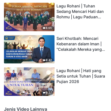
hidup yang kekal"?
Lagu Rohani | Tuhan
Sedang Mencari Hati dan
Rohmu | Lagu Paduan
Suara Gereja | Suara
Pujian 2026
6:05
Seri Khotbah: Mencari
Kebenaran dalam Iman |
"Celakalah Mereka yang
Hanya Menunggu Tuhan
Turun di Atas Awan"
8:42
Lagu Rohani | Hati yang
Setia untuk Tuhan | Suara
Pujian 2026
6:27
Jenis Video Lainnya