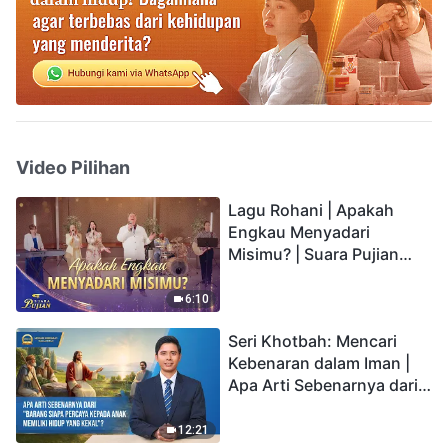
Video Pilihan
Lagu Rohani | Apakah
Engkau Menyadari
Misimu? | Suara Pujian
2026
6:10
Seri Khotbah: Mencari
Kebenaran dalam Iman |
Apa Arti Sebenarnya dari
"Barang siapa percaya
kepada Anak memiliki
12:21