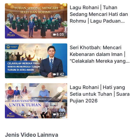
hidup yang kekal"?
Lagu Rohani | Tuhan
Sedang Mencari Hati dan
Rohmu | Lagu Paduan
Suara Gereja | Suara
Pujian 2026
6:05
Seri Khotbah: Mencari
Kebenaran dalam Iman |
"Celakalah Mereka yang
Hanya Menunggu Tuhan
Turun di Atas Awan"
8:42
Lagu Rohani | Hati yang
Setia untuk Tuhan | Suara
Pujian 2026
6:27
Jenis Video Lainnya