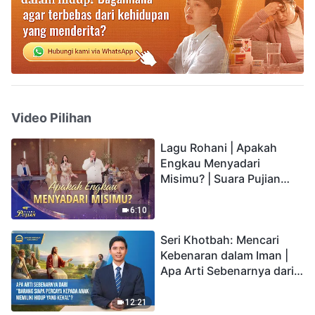
Video Pilihan
Lagu Rohani | Apakah
Engkau Menyadari
Misimu? | Suara Pujian
2026
6:10
Seri Khotbah: Mencari
Kebenaran dalam Iman |
Apa Arti Sebenarnya dari
"Barang siapa percaya
kepada Anak memiliki
12:21