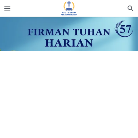
Firman Tuhan Harian: Penampakan dan Pekerjaan
Tuhan | Kutipan 57
20 November 2020