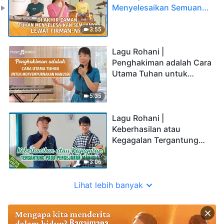
Menyelesaikan Semuanya
Lewat Firman-Nya
3:55
Lagu Rohani |
Penghakiman adalah Cara
Utama Tuhan untuk
Menyempurnakan
Manusia
5:35
Lagu Rohani |
Keberhasilan atau
Kegagalan Tergantung
pada Pengejaran Manusia
3:06
Lihat lebih banyak