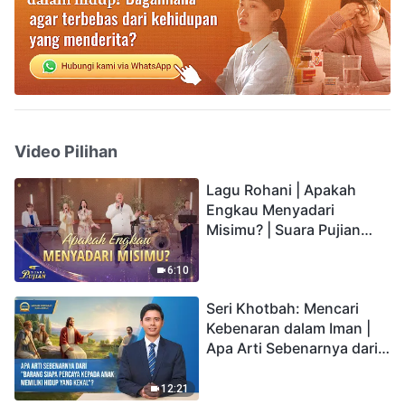
Video Pilihan
Lagu Rohani | Apakah
Engkau Menyadari
Misimu? | Suara Pujian
2026
6:10
Seri Khotbah: Mencari
Kebenaran dalam Iman |
Apa Arti Sebenarnya dari
"Barang siapa percaya
kepada Anak memiliki
12:21