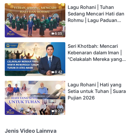
hidup yang kekal"?
Lagu Rohani | Tuhan
Sedang Mencari Hati dan
Rohmu | Lagu Paduan
Suara Gereja | Suara
Pujian 2026
6:05
Seri Khotbah: Mencari
Kebenaran dalam Iman |
"Celakalah Mereka yang
Hanya Menunggu Tuhan
Turun di Atas Awan"
8:42
Lagu Rohani | Hati yang
Setia untuk Tuhan | Suara
Pujian 2026
6:27
Jenis Video Lainnya