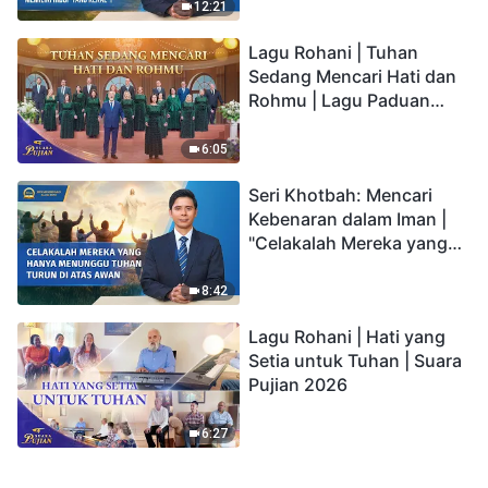
kepada Anak memiliki
12:21
hidup yang kekal"?
Lagu Rohani | Tuhan
Sedang Mencari Hati dan
Rohmu | Lagu Paduan
Suara Gereja | Suara
Pujian 2026
6:05
Seri Khotbah: Mencari
Kebenaran dalam Iman |
"Celakalah Mereka yang
Hanya Menunggu Tuhan
Turun di Atas Awan"
8:42
Lagu Rohani | Hati yang
Setia untuk Tuhan | Suara
Pujian 2026
6:27