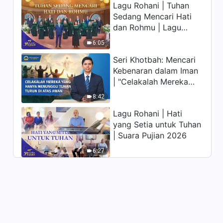
Lagu Rohani | Tuhan
memiliki hidup yang
Firman Tuhan | "Tuhan itu
Sedang Mencari Hati
kekal"?
Sendiri, Tuhan yang Unik X:
Tuhan adalah Sumber
dan Rohmu | Lagu
38:33
Kehidupan bagi Segala
Paduan Suara Gereja |
6:05
Sesuatu (IV)" (Bagian Empat)
Suara Pujian 2026
Seri Khotbah: Mencari
Kebenaran dalam Iman
| "Celakalah Mereka
yang Hanya Menunggu
8:42
Tuhan Turun di Atas
Lagu Rohani | Hati
Awan"
yang Setia untuk Tuhan
| Suara Pujian 2026
6:27