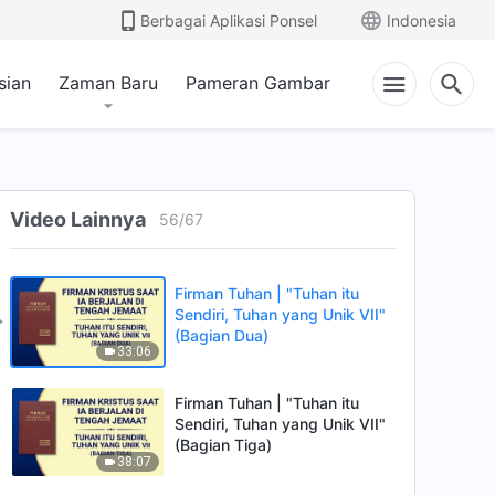
Kekudusan Tuhan (III)"
Berbagai Aplikasi Ponsel
Indonesia
51:53
(Bagian Tiga)
Firman Tuhan | "Tuhan itu
sian
Zaman Baru
Pameran Gambar
Sendiri, Tuhan yang Unik VI:
Kekudusan Tuhan (III)"
40:23
(Bagian Empat)
Firman Tuhan | "Tuhan itu
Sendiri, Tuhan yang Unik VII"
Video Lainnya
56
/
67
(Bagian Satu)
36:36
Firman Tuhan | "Tuhan itu
Sendiri, Tuhan yang Unik VII"
(Bagian Dua)
33:06
Firman Tuhan | "Tuhan itu
Sendiri, Tuhan yang Unik VII"
(Bagian Tiga)
38:07