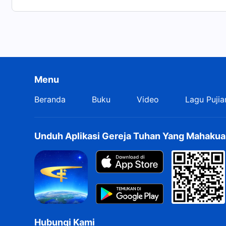
Menu
Beranda
Buku
Video
Lagu Pujia
Unduh Aplikasi Gereja Tuhan Yang Mahakua
Hubungi Kami