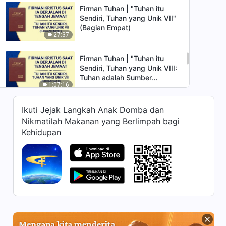
Firman Tuhan | "Tuhan itu
Sendiri, Tuhan yang Unik VII"
(Bagian Empat)
27:37
Firman Tuhan | "Tuhan itu
Sendiri, Tuhan yang Unik VIII:
Tuhan adalah Sumber
1:07:16
Kehidupan bagi Segala
Sesuatu (II)" (Bagian Satu)
Firman Tuhan | "Tuhan itu
Ikuti Jejak Langkah Anak Domba dan
Sendiri, Tuhan yang Unik VIII:
Nikmatilah Makanan yang Berlimpah bagi
Tuhan adalah Sumber
Kehidupan
54:55
Kehidupan bagi Segala
Sesuatu (II)" (Bagian Dua)
Firman Tuhan | "Tuhan itu
Sendiri, Tuhan yang Unik IX:
Tuhan Adalah Sumber
38:07
Kehidupan bagi Segala
Sesuatu (III)" (Bagian Satu)
Firman Tuhan | "Tuhan itu
Sendiri, Tuhan yang Unik IX: