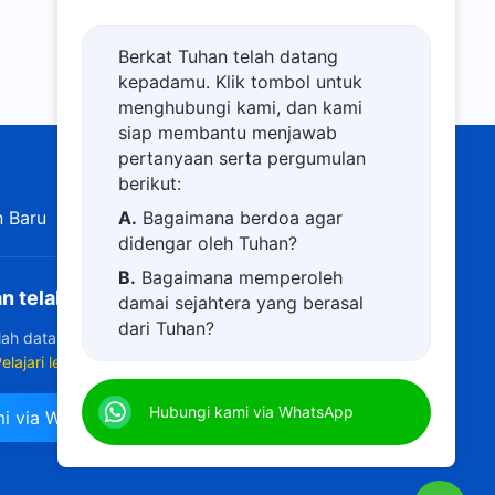
Berkat Tuhan telah datang
kepadamu. Klik tombol untuk
menghubungi kami, dan kami
siap membantu menjawab
pertanyaan serta pergumulan
berikut:
 Baru
Pameran Gambar
A.
Bagaimana berdoa agar
Tentang Kami
didengar oleh Tuhan?
B.
Bagaimana memperoleh
n telah datang
damai sejahtera yang berasal
dari Tuhan?
elah datang ke bumi! Apakah Anda ingin masuk ke dalam
C.
Saya memiliki permohonan
elajari lebih lanjut
doa.
Hubungi kami via WhatsApp
i via WhatsApp
D.
Belajar firman Tuhan dan
semakin dekat kepada Tuhan.
E.
Bagaimana menyambut