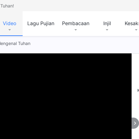
Tuhan!
Video
Lagu Pujian
Pembacaan
Injil
Kesak
 Mengenal Tuhan