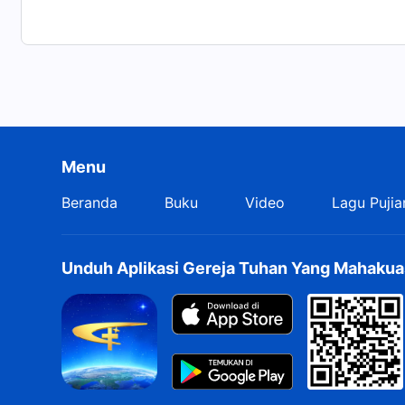
Menu
Beranda
Buku
Video
Lagu Pujia
Unduh Aplikasi Gereja Tuhan Yang Mahakua