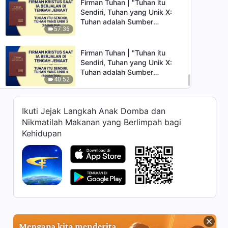
Firman Tuhan | "Tuhan itu
Sendiri, Tuhan yang Unik X:
Tuhan adalah Sumber
57:36
Kehidupan bagi Segala
Sesuatu (IV)" (Bagian Dua)
Firman Tuhan | "Tuhan itu
Sendiri, Tuhan yang Unik X:
Tuhan adalah Sumber
40:52
Kehidupan bagi Segala
Sesuatu (IV)" (Bagian Tiga)
Firman Tuhan | "Tuhan itu
Ikuti Jejak Langkah Anak Domba dan
Sendiri, Tuhan yang Unik X:
Nikmatilah Makanan yang Berlimpah bagi
Tuhan adalah Sumber
38:33
Kehidupan bagi Segala
Kehidupan
Sesuatu (IV)" (Bagian Empat)