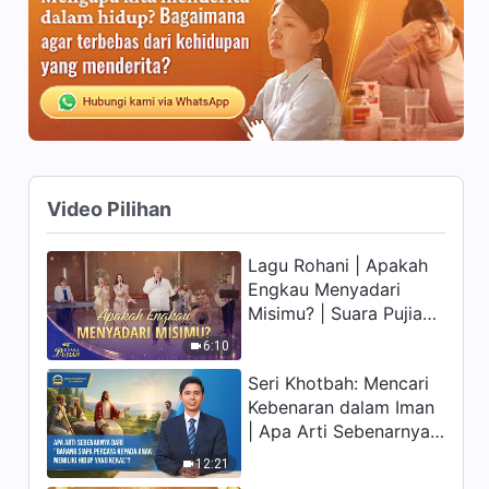
Video Pilihan
Lagu Rohani | Apakah
Engkau Menyadari
Misimu? | Suara Pujian
2026
6:10
Seri Khotbah: Mencari
Kebenaran dalam Iman
| Apa Arti Sebenarnya
dari "Barang siapa
12:21
percaya kepada Anak