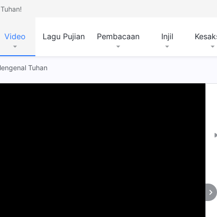
Tuhan!
Video
Lagu Pujian
Pembacaan
Injil
Kesak
 Mengenal Tuhan