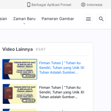
Berbagai Aplikasi Ponsel
Indonesia
Firman Tuhan | "Tuhan itu
sian
Zaman Baru
Sendiri, Tuhan yang Unik IX:
Pameran Gambar
Tuhan Adalah Sumber
38:07
Kehidupan bagi Segala
Sesuatu (III)" (Bagian Satu)
Firman Tuhan | "Tuhan itu
Sendiri, Tuhan yang Unik IX:
Tuhan Adalah Sumber
Video Lainnya
63
/
67
41:34
Kehidupan bagi Segala
Sesuatu (III)" (Bagian Dua)
Firman Tuhan | "Tuhan itu
Sendiri, Tuhan yang Unik IX:
Tuhan Adalah Sumber
35:27
Kehidupan bagi Segala
Sesuatu (III)" (Bagian Tiga)
Firman Tuhan | "Tuhan itu
Sendiri, Tuhan yang Unik XI:
Tuhan adalah Sumber
45:54
Kehidupan bagi Segala
Sesuatu (IV)" (Bagian Satu)