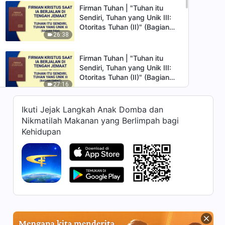
Firman Tuhan | "Tuhan itu
Sendiri, Tuhan yang Unik III:
Otoritas Tuhan (II)" (Bagian
26:38
Tiga)
Firman Tuhan | "Tuhan itu
Sendiri, Tuhan yang Unik III:
Otoritas Tuhan (II)" (Bagian
27:16
Empat)
Firman Tuhan | "Tuhan itu
Ikuti Jejak Langkah Anak Domba dan
Sendiri, Tuhan yang Unik III:
Nikmatilah Makanan yang Berlimpah bagi
Otoritas Tuhan (II)" (Bagian
Kehidupan
24:03
Kelima)
Firman Tuhan | "Tuhan itu
Sendiri, Tuhan yang Unik III:
Otoritas Tuhan (II)" (Bagian
31:59
Enam)
Firman Tuhan | "Tuhan itu
Sendiri, Tuhan yang Unik III: