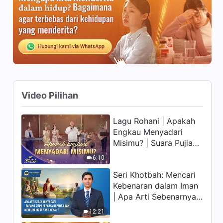
Otoritas Tuhan (II)" (Bagian
17:19
Tujuh)
Firman Tuhan | "Tuhan itu
Sendiri, Tuhan yang Unik IV:
Kekudusan Tuhan (I)" (Bagian
25:37
Satu)
Firman Tuhan | "Tuhan itu
Sendiri, Tuhan yang Unik IV:
Video Pilihan
Kekudusan Tuhan (I)" (Bagian
23:54
Dua)
Lagu Rohani | Apakah
Engkau Menyadari
Firman Tuhan | "Tuhan itu
Sendiri, Tuhan yang Unik IV:
Misimu? | Suara Pujian
Kekudusan Tuhan (I)" (Bagian
2026
38:44
6:10
Tiga)
Seri Khotbah: Mencari
Firman Tuhan | "Tuhan itu
Kebenaran dalam Iman
Sendiri, Tuhan yang Unik V:
| Apa Arti Sebenarnya
Kekudusan Tuhan (II)" (Bagian
dari "Barang siapa
33:54
Satu)
12:21
percaya kepada Anak