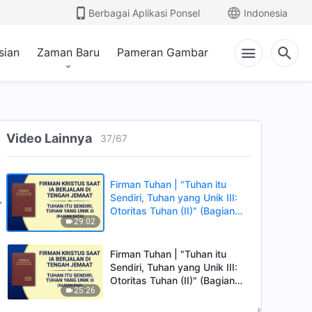
Watak Tuhan yang Benar"
Berbagai Aplikasi Ponsel
Indonesia
35:18
(Bagian Tiga)
Firman Tuhan | "Tuhan itu
sian
Zaman Baru
Pameran Gambar
Sendiri, Tuhan yang Unik II:
Watak Tuhan yang Benar"
40:50
(Bagian Empat)
Firman Tuhan | "Tuhan itu
Sendiri, Tuhan yang Unik II:
Video Lainnya
37
/
67
Watak Tuhan yang Benar"
43:50
(Bagian Kelima)
Firman Tuhan | "Tuhan itu
Sendiri, Tuhan yang Unik III:
Otoritas Tuhan (II)" (Bagian
29:02
Satu)
Firman Tuhan | "Tuhan itu
Sendiri, Tuhan yang Unik III:
Otoritas Tuhan (II)" (Bagian
25:26
Dua)