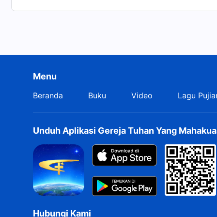
Menu
Beranda
Buku
Video
Lagu Pujia
Unduh Aplikasi Gereja Tuhan Yang Mahakua
Hubungi Kami