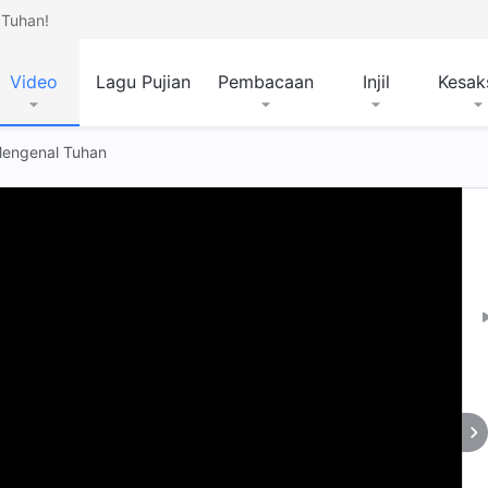
Tuhan!
Video
Lagu Pujian
Pembacaan
Injil
Kesak
 Mengenal Tuhan