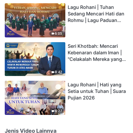
hidup yang kekal"?
Lagu Rohani | Tuhan
Sedang Mencari Hati dan
Rohmu | Lagu Paduan
Suara Gereja | Suara
Pujian 2026
6:05
Seri Khotbah: Mencari
Kebenaran dalam Iman |
"Celakalah Mereka yang
Hanya Menunggu Tuhan
Turun di Atas Awan"
8:42
Lagu Rohani | Hati yang
Setia untuk Tuhan | Suara
Pujian 2026
6:27
Jenis Video Lainnya