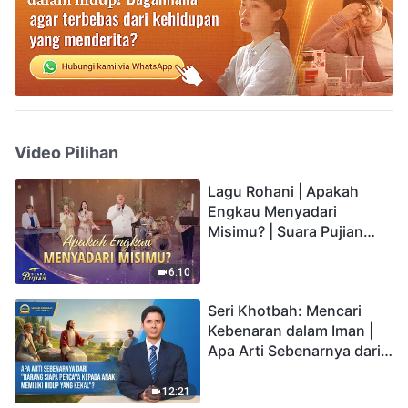
Video Pilihan
Lagu Rohani | Apakah
Engkau Menyadari
Misimu? | Suara Pujian
2026
6:10
Seri Khotbah: Mencari
Kebenaran dalam Iman |
Apa Arti Sebenarnya dari
"Barang siapa percaya
kepada Anak memiliki
12:21