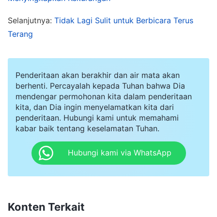
berpikir tentang bagaimana Zhao Zhen tidak
Selanjutnya:
Tidak Lagi Sulit untuk Berbicara Terus
memahami watak rusaknya sendiri, dan dalam
Terang
hatiku, aku merasa sedikit menyalahkan diri
sendiri. Namun, kemudian aku berpikir, "Aku
sudah menunjukkan beberapa masalah
Penderitaan akan berakhir dan air mata akan
berhenti. Percayalah kepada Tuhan bahwa Dia
kepadanya. Jika nanti aku mendapatinya
mendengar permohonan kita dalam penderitaan
menyingkapkan watak congkak lagi, aku bisa
kita, dan Dia ingin menyelamatkan kita dari
penderitaan. Hubungi kami untuk memahami
bersekutu dengannya dan mengungkapkannya
kabar baik tentang keselamatan Tuhan.
saat itu." Tidak lama kemudian, diaken
penyiraman melaporkan bahwa Wang Hong,
Hubungi kami via WhatsApp
pemimpin tim penyiraman, telah beberapa kali
menjadikan risiko lingkungan sebagai alasan
untuk tidak melaksanakan tugasnya dan
Konten Terkait
menghadiri pertemuan, serta mengabaikan dua