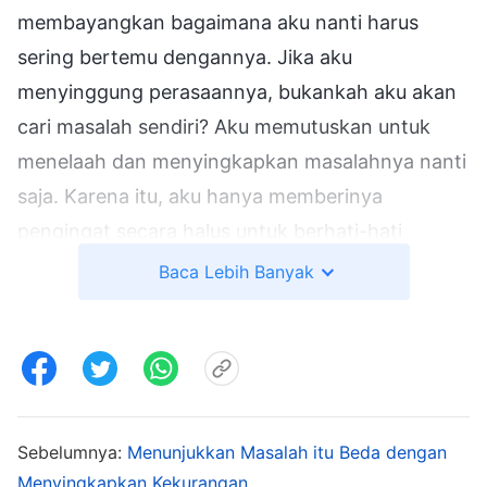
membayangkan bagaimana aku nanti harus
sering bertemu dengannya. Jika aku
menyinggung perasaannya, bukankah aku akan
cari masalah sendiri? Aku memutuskan untuk
menelaah dan menyingkapkan masalahnya nanti
saja. Karena itu, aku hanya memberinya
pengingat secara halus untuk berhati-hati
dengan cara bicaranya di masa mendatang, dan
Baca Lebih Banyak
agar dia tidak menunjukkan wajah tidak senang
karena itu cenderung mengekang orang. Zhao
Zhen mendengar ini dan berkata, "Aku orang
yang terus terang dan tidak bermaksud apa-apa
dengan perkataanku. Ke depan akan lebih
Sebelumnya:
Menunjukkan Masalah itu Beda dengan
kuperhatikan." Dalam perjalanan pulang, aku
Menyingkapkan Kekurangan