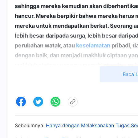
sehingga mereka kemudian akan diberhentika
hancur. Mereka berpikir bahwa mereka harus 
mereka untuk mendapatkan berkat. Seorang a
lebih besar daripada surga, lebih besar daripa
perubahan watak, atau
keselamatan
pribadi, d
dengan baik, dan menjadi makhluk ciptaan ya
makhluk ciptaan yang memenuhi standar, mel
Baca 
semua itu adalah hal-hal remeh yang hampir t
mendapatkan berkat adalah satu-satunya hal 
bisa dilupakan. Dalam apa pun yang mereka ha
menghubungkannya dengan diberkati, dan sanga
mencadangkan jalan keluar untuk diri mereka 
. Dari firman Tuhan, aku melihat bah
Dua Belas)
Sebelumnya:
Hanya dengan Melaksanakan Tugas Sec
berkat, memperlakukan pengejaran berkat se