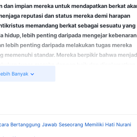
n dan impian mereka untuk mendapatkan berkat aka
menjaga reputasi dan status mereka demi harapan
ntikristus memandang berkat sebagai sesuatu yang
da hidup, lebih penting daripada mengejar kebenaran
an lebih penting daripada melakukan tugas mereka
ng memenuhi standar. Mereka berpikir bahwa menjad
akukan tugas mereka dengan baik dan diselamatkan,
Lebih Banyak
idak layak disebutkan atau dikomentari, sedangkan
di sepanjang hidup mereka yang tidak akan pernah
dapi, sebesar atau sekecil apa pun, mereka
t berhati-hati dan penuh perhatian, serta selalu
sendiri
"
(Firman, Jilid 4, Menyingkapkan Antikristus, Bab
wa antikristus hanya
percaya kepada Tuhan
demi
ara Bertanggung Jawab Seseorang Memiliki Hati Nurani
bagai sumber kehidupan mereka, dan bahwa mereka