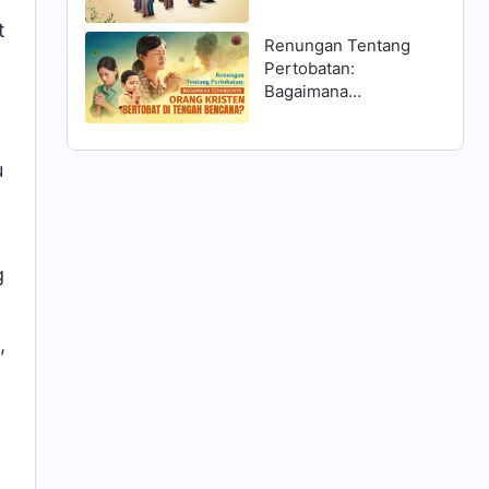
Matius 25:1–13 dan
t
Menyambut Tuhan?
Renungan Tentang
Pertobatan:
Bagaimana
Seharusnya Orang
Kristen Bertobat di
Tengah Bencana?
u
.
g
,