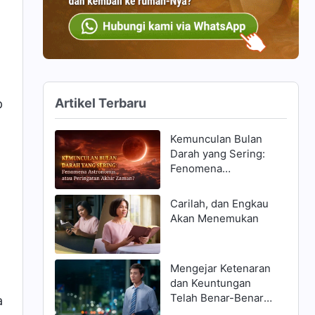
Artikel Terbaru
p
Kemunculan Bulan
Darah yang Sering:
Fenomena
Astronomis, atau
Peringatan Akhir
Carilah, dan Engkau
Zaman?
Akan Menemukan
Mengejar Ketenaran
dan Keuntungan
Telah Benar-Benar
a
Menghancurkanku