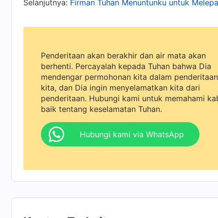
Selanjutnya:
Firman Tuhan Menuntunku untuk Melep
penuh kecurigaan dan kewaspadaan terhadap ru
melakukan kejahatan, menyebabkan gangguan, 
disingkirkan, juga kehilangan prospek serta t
Penderitaan akan berakhir dan air mata akan
pengejaran dan sudut pandangku sama dengan a
berhenti. Percayalah kepada Tuhan bahwa Dia
pemimpin tim, aku takut jika penginjilanku tid
mendengar permohonan kita dalam penderitaan
lagi, sehingga aku tidak lagi punya tugas untu
kita, dan Dia ingin menyelamatkan kita dari
penderitaan. Hubungi kami untuk memahami ka
efektivitas tugasku demi mempertahankan tu
baik tentang keselamatan Tuhan.
yang baik. Saudari yang bekerja sama dengan
aku tidak segera menemukan penyebabnya dan 
Hubungi kami via WhatsApp
pemimpin akan mengetahuinya, menganggapku t
mencoba menutupi kekuranganku, menggunaka
tameng, dan aku tidak mencari pemahaman tenta
mengungkapkan pendapat yang berbeda. Aku h
denganku, percaya bahwa bahkan jika terjadi 