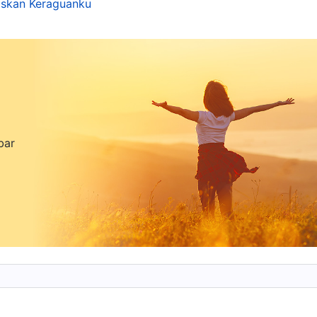
askan Keraguanku
mah Tuhan serta saudara-saudari, takut jika merek
dan disingkapkan, mereka akan diberhentikan dan
empat tujuan mereka yang baik. Aku melihat bahwa
ntikristus. Sejak aku diberhentikan sebagai
ak membuahkan hasil yang baik, tugasku akan dialihka
k dilaksanakan, maka aku ingin meningkatkan
bar
gasku dan mengamankan prospek serta tempat tujuan
ku menyadari penyimpangan dalam pekerjaanku, tetap
memperbaikinya. Sebaliknya, aku takut para
idak cakap, dan mengalihkan tugasku, jadi aku
n kurangnya pemahamanku tentang prinsip sebagai
ng masalah yang tidak jelas bagiku, juga tidak
anya mengandalkan saudari yang bekerja sama
kesalahan, aku tidak akan banyak bertanggung jawab