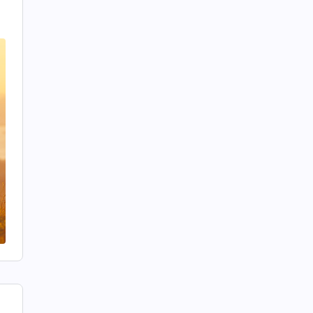
a
n
i
,