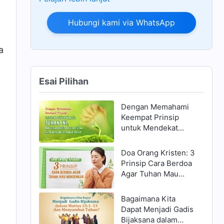
Hubungi kami via WhatsApp
a
Esai Pilihan
Dengan Memahami
Keempat Prinsip
untuk Mendekat
Kepada Tuhan ini,
Hubungan Anda
Doa Orang Kristen: 3
dengan Tuhan akan
Prinsip Cara Berdoa
Menjadi Semakin
Agar Tuhan Mau
Dekat
Mendengar
Bagaimana Kita
Dapat Menjadi Gadis
Bijaksana dalam