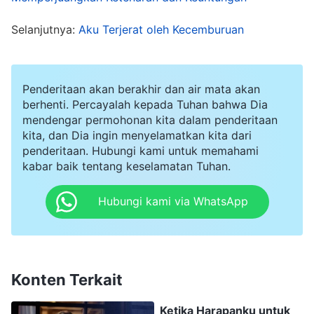
yang relevan mengenai keadaan Li Xiang dan
Selanjutnya:
Aku Terjerat oleh Kecemburuan
bersekutu dengannya. Aku juga mencari tahu
keadaan saudari lainnya dan bagaimana
perkembangan tugas mereka, dan aku
Penderitaan akan berakhir dan air mata akan
berhenti. Percayalah kepada Tuhan bahwa Dia
memberikan persekutuan serta solusi atas
mendengar permohonan kita dalam penderitaan
kesulitan mereka. Kemudian, aku mengetahui
kita, dan Dia ingin menyelamatkan kita dari
penderitaan. Hubungi kami untuk memahami
bahwa keadaan Li Xiang tidak membaik dan aku
kabar baik tentang keselamatan Tuhan.
berpikir, "Apa yang akan dipikirkan semua orang
tentang aku jika aku bahkan tidak dapat
Hubungi kami via WhatsApp
menyelesaikan keadaan saudariku? Akankah
mereka berpikir aku tidak memiliki kenyataan
kebenaran dan tidak dapat menyelesaikan
Konten Terkait
masalah saudara-saudari? Aku akan sangat
malu!" Memikirkan hal ini, aku merasa agak
Ketika Harapanku untuk