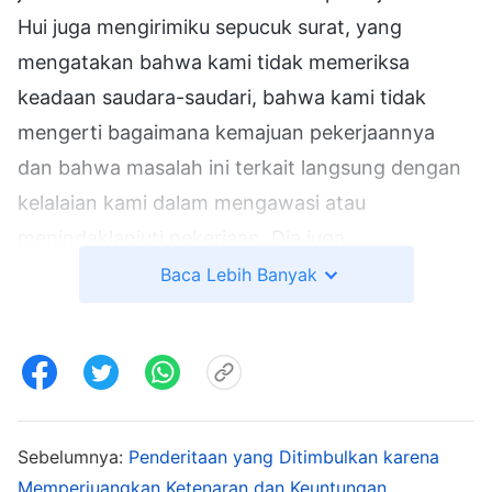
Hui juga mengirimiku sepucuk surat, yang
mengatakan bahwa kami tidak memeriksa
keadaan saudara-saudari, bahwa kami tidak
mengerti bagaimana kemajuan pekerjaannya
dan bahwa masalah ini terkait langsung dengan
kelalaian kami dalam mengawasi atau
menindaklanjuti pekerjaan. Dia juga
menggunakan
firman Tuhan
untuk menunjukan
Baca Lebih Banyak
bahwa aku salah menyikapi tugasku. Aku merasa
sangat terganggu, dan menyadari bahwa Tuhan
sedang menggunakan saudari itu untuk
memangkas dan menyadarkanku. Aku harus
segera memperbaiki sikapku terhadap tugasku.
Sebelumnya:
Penderitaan yang Ditimbulkan karena
Kemudian, aku mencari bagian firman Tuhan
Memperjuangkan Ketenaran dan Keuntungan