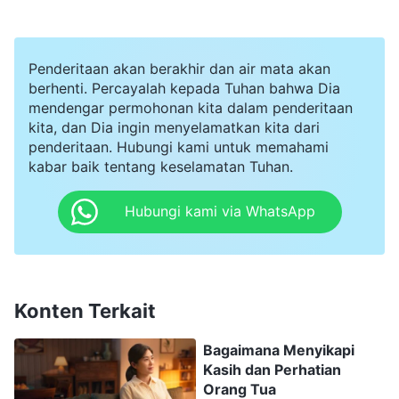
Bukankah itu hal yang baik? Mengapa ayahku
bisa memutarbalikkan fakta seperti itu? Juga ada
seorang saudara di gereja yang telah berhenti
Penderitaan akan berakhir dan air mata akan
dari pekerjaannya agar bisa melaksanakan
berhenti. Percayalah kepada Tuhan bahwa Dia
mendengar permohonan kita dalam penderitaan
tugasnya penuh waktu. Saat tugasnya tidak
kita, dan Dia ingin menyelamatkan kita dari
terlalu menuntut, dia mencari pekerjaan
penderitaan. Hubungi kami untuk memahami
kabar baik tentang keselamatan Tuhan.
sampingan untuk mendapatkan uang.
Pekerjaannya adalah pekerjaan kasar, dan dia
Hubungi kami via WhatsApp
mencari nafkah sambil melaksanakan tugasnya.
Sebelumnya dia tak pernah melakukan sesuatu
yang begitu menuntutnya secara fisik, dan saat
Konten Terkait
kelelahan, dia akan merasa sangat sedih. Saat
ayahku tahu, dia berkata kepada saudara itu,
Bagaimana Menyikapi
Kasih dan Perhatian
"Dahulu keluargaku cukup kaya, tetapi sejak
Orang Tua