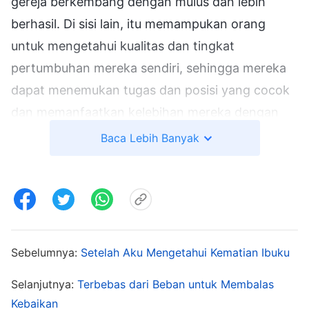
gereja berkembang dengan mulus dan lebih
berhasil. Di sisi lain, itu memampukan orang
untuk mengetahui kualitas dan tingkat
pertumbuhan mereka sendiri, sehingga mereka
dapat menemukan tugas dan posisi yang cocok
dan memanfaatkan kelebihan mereka dengan
lebih baik dan melakukan bagian mereka.
Baca Lebih Banyak
Pengaturan ini sepenuhnya sesuai dengan
prinsip dan bermanfaat bagi pekerjaan gereja
dan jalan masuk kehidupan orang-orang. Ibuku
dipindahkan dari posisi kepemimpinannya, tetapi
dia melakukan tugas lain yang cocok untuknya,
Sebelumnya:
Setelah Aku Mengetahui Kematian Ibuku
dan dia bisa menggunakan kegagalan ini untuk
Selanjutnya:
Terbebas dari Beban untuk Membalas
mengenal dirinya sendiri dan memetik pelajaran.
Kebaikan