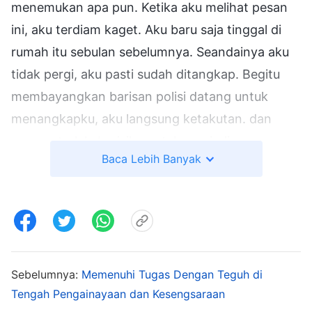
menemukan apa pun. Ketika aku melihat pesan
ini, aku terdiam kaget. Aku baru saja tinggal di
rumah itu sebulan sebelumnya. Seandainya aku
tidak pergi, aku pasti sudah ditangkap. Begitu
membayangkan barisan polisi datang untuk
menangkapku, aku langsung ketakutan. dan
merasa terlalu berisiko untuk menjadi seorang
Baca Lebih Banyak
pemimpin. Aku tidak bisa menahan diri untuk
tidak mengeluh, "Akan lebih baik jika aku
bukanlah pemimpin. Dengan begitu, aku tidak
akan menjadi buron polisi. Jika aku ditangkap,
aku takut aku tidak akan selamat. Aku masih
sangat muda, dan masih belum memperoleh
Sebelumnya:
Memenuhi Tugas Dengan Teguh di
Tengah Pengainayaan dan Kesengsaraan
kebenaran dalam kepercayaanku kepada Tuhan.