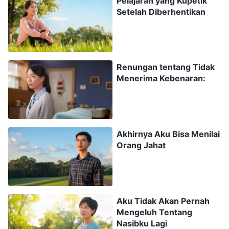
Pelajaran yang Kupetik
aku juga akan meninggalkan pelanggaran.
Setelah Diberhentikan
Berkat hati nuraniku, aku tidak mengundurkan
diri, tetapi aku tidak bisa membangkitkan
semangat sama sekali dalam hatiku. Pada waktu
Renungan tentang Tidak
itu, gereja kekurangan pemimpin dan pekerja,
Menerima Kebenaran:
dan beberapa saudara-saudari hidup dalam
kenegatifan serta kelemahan karena mereka
takut ditangkap. Berbagai poin pekerjaan pada
Akhirnya Aku Bisa Menilai
dasarnya telah terhenti. Meskipun aku melihat
Orang Jahat
semua masalah ini di gereja, aku tidak berniat
menyelesaikannya. Sebaliknya, aku hidup dalam
kekhawatiran sepanjang hari, takut bahwa suatu
Aku Tidak Akan Pernah
hari nanti aku akan jatuh ke tangan polisi dan
Mengeluh Tentang
menderita siksaan yang tak berkesudahan.
Nasibku Lagi