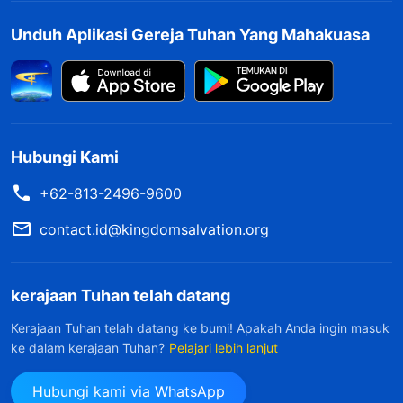
sehingga mereka merasa sedih, cemas, dan
khawatir tentang segala macam hal. Dalam
Unduh Aplikasi Gereja Tuhan Yang Mahakuasa
konteks apa orang merasa sedih, cemas dan
khawatir tentang segala macam hal? Itu karena
mereka tidak percaya akan kedaulatan Tuhan—
yang berarti, mereka tidak mampu memercayai
Hubungi Kami
dan memahami kedaulatan Tuhan. Sekalipun
+62-813-2496-9600
mereka melihatnya dengan mata kepala mereka
contact.id@kingdomsalvation.org
sendiri, mereka tidak akan memahaminya,
ataupun memercayainya. Mereka tidak percaya
bahwa Tuhanlah yang berdaulat atas nasib
kerajaan Tuhan telah datang
mereka, mereka tidak percaya bahwa hidup
Kerajaan Tuhan telah datang ke bumi! Apakah Anda ingin masuk
mereka berada di tangan Tuhan, sehingga
ke dalam kerajaan Tuhan?
Pelajari lebih lanjut
ketidakpercayaan muncul di hati mereka
Hubungi kami via WhatsApp