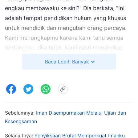
engkau membawaku ke sini?" Dia berkata, "Ini
adalah tempat pendidikan hukum yang khusus
untuk mendidik dan mengubah orang percaya.
Kami menangkapmu karena kami tahu semua
tentangmu. Jika tidak, kami pasti menangkap
orang lain.
Gereja Tuhan Yang Mahakuasa
adalah
Baca Lebih Banyak
target utama nasional, harus dimusnahkan.
Orang-orang
percaya kepada Tuhan
Yang
Mahakuasa harus ditangkap." "Bukankah
kebebasan beragama ada dalam konstitusi?"
tanyaku. Sambil menyeringai, dia berkata,
Sebelumnya:
Iman Disempurnakan Melalui Ujian dan
"Kebebasan beragama? Itu ada batasannya.
Kesengsaraan
Dalam beragama, engkau harus mendengarkan
Selanjutnya:
Penyiksaan Brutal Memperkuat Imanku
Partai dan mengikuti aturannya untuk mendapat