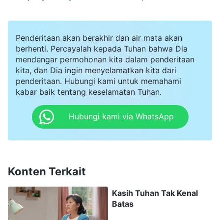
dukungan kami. Dengan percaya kepada Tuhan
Yang Mahakuasa, berarti engkau melawan
Penderitaan akan berakhir dan air mata akan
Partai. Bagaimana mungkin kami tak
berhenti. Percayalah kepada Tuhan bahwa Dia
mendengar permohonan kita dalam penderitaan
menahanmu?" Aku balas kembali, "Kami hanya
kita, dan Dia ingin menyelamatkan kita dari
membaca firman Tuhan Yang Mahakuasa dan
penderitaan. Hubungi kami untuk memahami
mewartakan Injil untuk menjadi saksi bagi Tuhan.
kabar baik tentang keselamatan Tuhan.
Kami sama sekali tak pernah terlibat dalam
Hubungi kami via WhatsApp
politik. Bagaimana mungkin engkau berkata kami
melawan Partai? Tuhan Yang Mahakuasa
berkata: '
Tuhan tidak ikut campur dalam politik
manusia, tetapi nasib suatu negara atau bangsa
Konten Terkait
dikendalikan oleh Tuhan. Tuhan mengendalikan
Kasih Tuhan Tak Kenal
dunia ini dan seluruh alam semesta. Nasib
Batas
manusia dan rencana Tuhan sangat erat