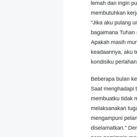
lemah dan ingin pu
membutuhkan kerja
"Jika aku pulang un
bagaimana Tuhan 
Apakah masih mungk
keadaannya, aku t
kondisiku perlaha
Beberapa bulan kem
Saat menghadapi t
membuatku tidak ma
melaksanakan tuga
mengampuni pelang
diselamatkan." Den