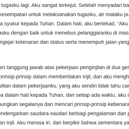
tugasku lagi. Aku sangat terkejut. Setelah menyadari 
esempatan untuk melaksanakan tugasku, air mataku pu
sa syukur kepada Tuhan. Dalam hati, aku bertekad, "Aku
sku dengan baik untuk menebus pelanggaranku di masa
engejar ketenaran dan status serta menempuh jalan yang
ri tanggung jawab atas pekerjaan penginjilan di dua ge
insip-prinsip dalam memberitakan Injil, dan aku meng
litan dalam pekerjaanku, yang aku sendiri tidak tahu c
doa dalam hati kepada Tuhan, dan setiap ada waktu, ak
ungkan segalanya dan mencari prinsip-prinsip kebenar
endengarkan saudara-saudari berbagi pengalaman dan 
 Injil. Aku merasa iri, dan berpikir bahwa sementara ya