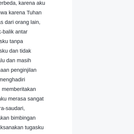
rbeda, karena aku
hwa karena Tuhan
 dari orang lain,
-balik antar
asku tanpa
asku dan tidak
alu dan masih
aan penginjilan
menghadiri
ri memberitakan
 aku merasa sangat
ra-saudari,
akan bimbingan
aksanakan tugasku