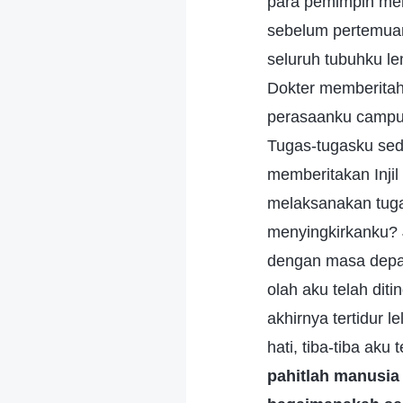
para pemimpin mem
sebelum pertemuan 
seluruh tubuhku le
Dokter memberitahu
perasaanku campur
Tugas-tugasku sed
memberitakan Injil s
melaksanakan tuga
menyingkirkanku? 
dengan masa depan
olah aku telah dit
akhirnya tertidur 
hati, tiba-tiba aku
pahitlah manusia 