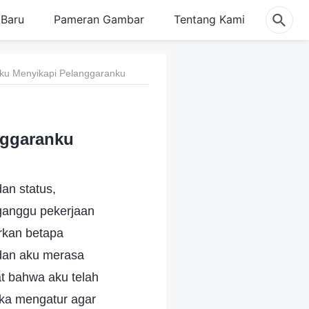
Baru
Pameran Gambar
Tentang Kami
ku Menyikapi Pelanggaranku
nggaranku
an status,
ganggu pekerjaan
irkan betapa
 dan aku merasa
t bahwa aku telah
eka mengatur agar