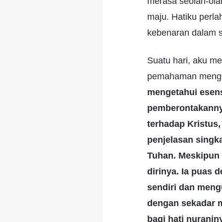
merasa seolah-ol
maju. Hatiku perla
kebenaran dalam si
Suatu hari, aku m
pemahaman mengen
mengetahui esensi
pemberontakannya
terhadap Kristus,
penjelasan singka
Tuhan. Meskipun i
dirinya. Ia puas 
sendiri dan meng
dengan sekadar m
bagi hati nurani