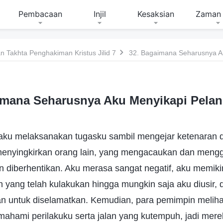
Pembacaan
Injil
Kesaksian
Zaman 
 Takhta Penghakiman Kristus Jilid 7
32. Bagaimana Seharusnya A
imana Seharusnya Aku Menyikapi Pela
aku melaksanakan tugasku sambil mengejar ketenaran d
enyingkirkan orang lain, yang mengacaukan dan meng
n diberhentikan. Aku merasa sangat negatif, aku memik
 yang telah kulakukan hingga mungkin saja aku diusir,
an untuk diselamatkan. Kemudian, para pemimpin meliha
hami perilakuku serta jalan yang kutempuh, jadi mer