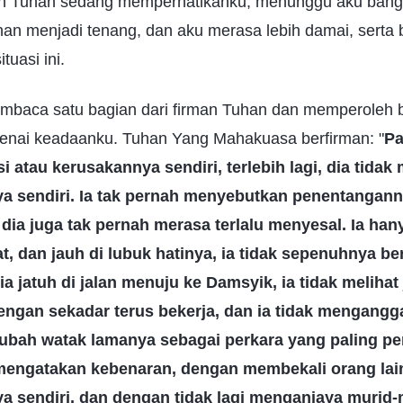
ah Tuhan sedang memperhatikanku, menunggu aku bang
han menjadi tenang, dan aku merasa lebih damai, serta 
tuasi ini.
embaca satu bagian dari firman Tuhan dan memperoleh
ai keadaanku. Tuhan Yang Mahakuasa berfirman: "
Pa
 atau kerusakannya sendiri, terlebih lagi, dia tidak
 sendiri. Ia tak pernah menyebutkan penentangann
 dia juga tak pernah merasa terlalu menyesal. Ia h
t, dan jauh di lubuk hatinya, ia tidak sepenuhnya b
a jatuh di jalan menuju ke Damsyik, ia tidak melihat
dengan sekadar terus bekerja, dan ia tidak mengangg
ubah watak lamanya sebagai perkara yang paling pen
engatakan kebenaran, dengan membekali orang lain
nya sendiri, dan dengan tidak lagi menganiaya murid