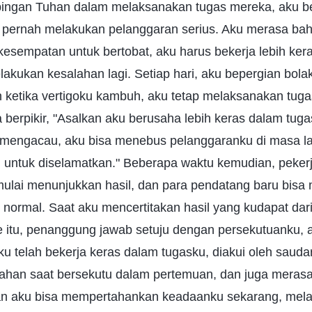
ingan Tuhan dalam melaksanakan tugas mereka, aku be
 pernah melakukan pelanggaran serius. Aku merasa ba
sempatan untuk bertobat, aku harus bekerja lebih keras
lakukan kesalahan lagi. Setiap hari, aku bepergian bolak
n ketika vertigoku kambuh, aku tetap melaksanakan tug
na berpikir, "Asalkan aku berusaha lebih keras dalam tug
u mengacau, aku bisa menebus pelanggaranku di masa l
untuk diselamatkan." Beberapa waktu kemudian, pekerj
mulai menunjukkan hasil, dan para pendatang baru bisa 
normal. Saat aku mencertitakan hasil yang kudapat da
de itu, penanggung jawab setuju dengan persekutuanku,
Aku telah bekerja keras dalam tugasku, diakui oleh sauda
han saat bersekutu dalam pertemuan, dan juga meras
an aku bisa mempertahankan keadaanku sekarang, mel