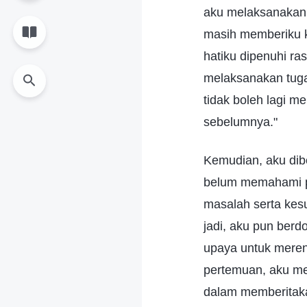
aku melaksanakan 
masih memberiku k
hatiku dipenuhi ra
melaksanakan tuga
tidak boleh lagi m
sebelumnya."
Kemudian, aku dibe
belum memahami pr
masalah serta kesu
jadi, aku pun ber
upaya untuk meren
pertemuan, aku m
dalam memberitakan