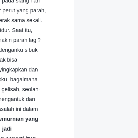
 pada siang hari
 perut yang parah,
erak sama sekali.
dur. Saat itu,
akin parah lagi?
 denganku sibuk
dak bisa
yingkapkan dan
asku, bagaimana
gelisah, seolah-
 mengantuk dan
salah ini dalam
emurnian yang
 jadi