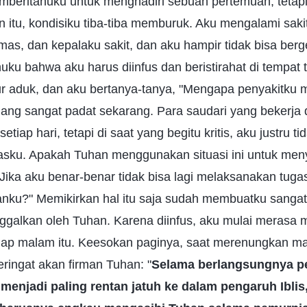
beritahuku untuk menghadiri sebuah pertemuan, tetapi
itu, kondisiku tiba-tiba memburuk. Aku mengalami sakit
mas, dan kepalaku sakit, dan aku hampir tidak bisa berg
ku bahwa aku harus diinfus dan beristirahat di tempat ti
 aduk, dan aku bertanya-tanya, "Mengapa penyakitku m
ang sangat padat sekarang. Para saudari yang bekerja
etiap hari, tetapi di saat yang begitu kritis, aku justru ti
sku. Apakah Tuhan menggunakan situasi ini untuk men
Jika aku benar-benar tidak bisa lagi melaksanakan tug
ku?" Memikirkan hal itu saja sudah membuatku sangat 
inggalkan oleh Tuhan. Karena diinfus, aku mulai merasa
lelap malam itu. Keesokan paginya, saat merenungkan ma
 teringat akan firman Tuhan: "
Selama berlangsungnya p
menjadi paling rentan jatuh ke dalam pengaruh Iblis,