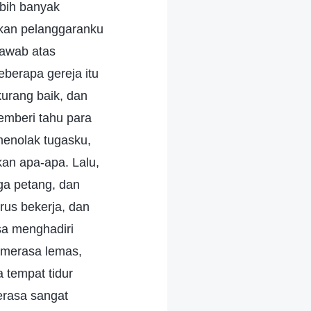
ebih banyak
kan pelanggaranku
jawab atas
eberapa gereja itu
kurang baik, dan
memberi tahu para
 menolak tugasku,
an apa-apa. Lalu,
ga petang, dan
rus bekerja, dan
sa menghadiri
 merasa lemas,
 tempat tidur
erasa sangat