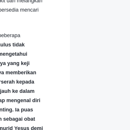
kit dan melangkah
bersedia mencari
 beberapa
ulus tidak
 mengetahui
ya yang keji
anya memberikan
erserah kepada
 jauh ke dalam
ap mengenal diri
ting. Ia puas
 sebagai obat
-murid Yesus demi