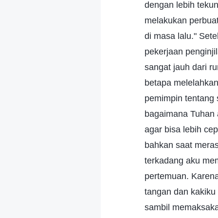
dengan lebih teku
melakukan perbuat
di masa lalu." Set
pekerjaan penginji
sangat jauh dari r
betapa melelahkanny
pemimpin tentang s
bagaimana Tuhan a
agar bisa lebih c
bahkan saat merasa
terkadang aku mem
pertemuan. Karena
tangan dan kakiku 
sambil memaksakan