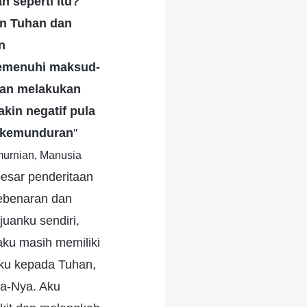
 seperti itu?
n Tuhan dan
n
emenuhi maksud-
 dan melakukan
kin negatif pula
i kemunduran
"
murnian, Manusia
besar penderitaan
kebenaran dan
uanku sendiri,
aku masih memiliki
iku kepada Tuhan,
da-Nya. Aku