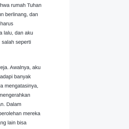
bahwa rumah Tuhan
n berlinang, dan
 harus
 lalu, dan aku
 salah seperti
reja. Awalnya, aku
hadapi banyak
ara mengatasinya,
u mengerahkan
an. Dalam
perolehan mereka
ng lain bisa