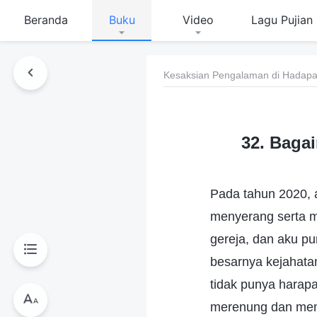
Beranda
Buku
Video
Lagu Pujian
Kesaksian Pengalaman di Hadapan
32. Baga
Pada tahun 2020, 
menyerang serta m
gereja, dan aku pu
besarnya kejahatan
tidak punya harap
merenung dan mema