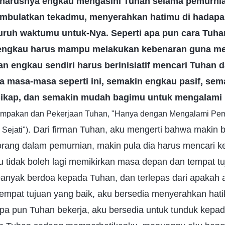
arusnya engkau mengasihi Tuhan selama pemurnian
mbulatkan tekadmu, menyerahkan hatimu di hadapa
ruh waktumu untuk-Nya. Seperti apa pun cara Tuha
engkau harus mampu melakukan kebenaran guna m
n engkau sendiri harus berinisiatif mencari Tuhan
a masa-masa seperti ini, semakin engkau pasif, sema
sikap, dan semakin mudah bagimu untuk mengalam
enampakan dan Pekerjaan Tuhan, "Hanya dengan Mengalami Pe
. Dari firman Tuhan, aku mengerti bahwa makin 
Sejati")
orang dalam pemurnian, makin pula dia harus mencari 
 tidak boleh lagi memikirkan masa depan dan tempat tuj
 banyak berdoa kepada Tuhan, dan terlepas dari apakah 
empat tujuan yang baik, aku bersedia menyerahkan hat
pa pun Tuhan bekerja, aku bersedia untuk tunduk kepa