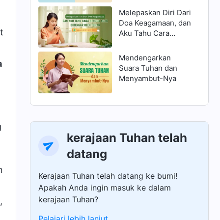
"
Melepaskan Diri Dari
Doa Keagamaan, dan
t
Aku Tahu Cara
Berdoa Agar
Didengar oleh Tuhan
Mendengarkan
a
Suara Tuhan dan
Menyambut-Nya
g
kerajaan Tuhan telah
datang
n
Kerajaan Tuhan telah datang ke bumi!
Apakah Anda ingin masuk ke dalam
kerajaan Tuhan?
,
Pelajari lebih lanjut