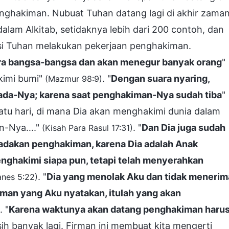
nghakiman. Nubuat Tuhan datang lagi di akhir zama
lam Alkitab, setidaknya lebih dari 200 contoh, dan
si Tuhan melakukan pekerjaan penghakiman.
ara bangsa-bangsa dan akan menegur banyak orang
"
kimi bumi"
. "
Dengan suara nyaring,
(Mazmur 98:9)
pada-Nya; karena saat penghakiman-Nya sudah tiba
"
atu hari, di mana Dia akan menghakimi dunia dalam
an-Nya…."
. "
Dan Dia juga sudah
(Kisah Para Rasul 17:31)
dakan penghakiman, karena Dia adalah Anak
nghakimi siapa pun, tetapi telah menyerahkan
. "
Dia yang menolak Aku dan tidak menerim
anes 5:22)
man yang Aku nyatakan, itulah yang akan
. "
Karena waktunya akan datang penghakiman haru
ih banyak lagi. Firman ini membuat kita mengerti