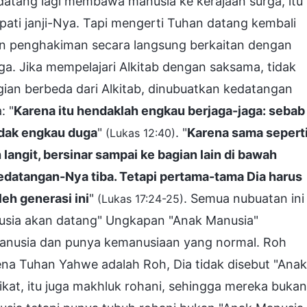
 datang lagi membawa manusia ke kerajaan surga, itu
epati janji-Nya. Tapi mengerti Tuhan datang kembali
an penghakiman secara langsung berkaitan dengan
ga. Jika mempelajari Alkitab dengan saksama, tidak
ian berbeda dari Alkitab, dinubuatkan kedatangan
: "
Karena itu hendaklah engkau berjaga-jaga: sebab
idak engkau duga
"
. "
Karena sama sepert
(Lukas 12:40)
langit, bersinar sampai ke bagian lain di bawah
kedatangan-Nya tiba. Tetapi pertama-tama Dia harus
eh generasi ini
"
. Semua nubuatan ini
(Lukas 17:24-25)
nusia akan datang" Ungkapan "Anak Manusia"
anusia dan punya kemanusiaan yang normal. Roh
rena Tuhan Yahwe adalah Roh, Dia tidak disebut "Anak
kat, itu juga makhluk rohani, sehingga mereka bukan