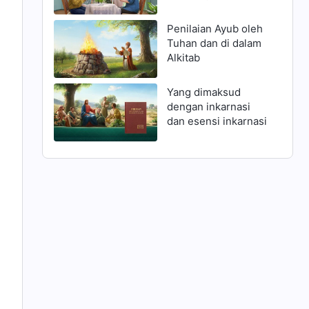
dengan mendengar
suara Tuhan barulah
Penilaian Ayub oleh
orang dapat
Tuhan dan di dalam
berjumpa dengan
Alkitab
Tuhan yang datang
kembali
Yang dimaksud
dengan inkarnasi
dan esensi inkarnasi