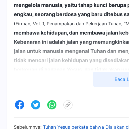
mengelola manusia, yaitu tahap kunci berupa
engkau, seorang berdosa yang baru ditebus sa
(Firman, Vol. 1, Penampakan dan Pekerjaan Tuhan, "M
membawa kehidupan, dan membawa jalan keben
Kebenaran ini adalah jalan yang memungkink
jalan untuk manusia mengenal Tuhan dan menj
tidak mencari jalan kehidupan yang disediakan
berkenan di hadapan Yesus, dan tidak akan 
kerajaan surga, karena engkau adalah boneka
Baca 
Pekerjaan Tuhan, "Hanya Kristus Akhir Zaman yang 
yang berharap memperoleh kehidupan tanpa 
Kristus adalah orang-orang paling konyol di 
yang diberikan oleh Kristus hanyut dalam fa
tidak menerima Kristus akhir zaman selamanya
Sebelumnya:
Tuhan Yesus berkata bahwa Dia akan da