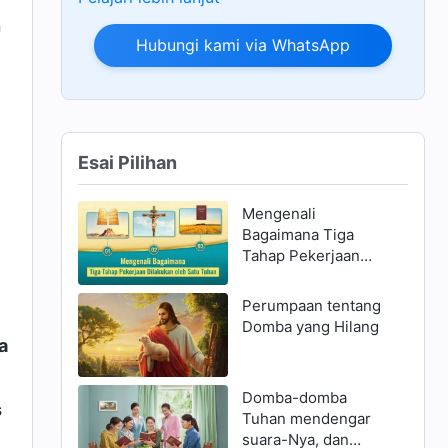
n
Hubungi kami via WhatsApp
Esai Pilihan
Mengenali
Bagaimana Tiga
Tahap Pekerjaan
Dilakukan oleh Satu
Tuhan
Perumpaan tentang
Domba yang Hilang
a
Domba-domba
s
Tuhan mendengar
suara-Nya, dan