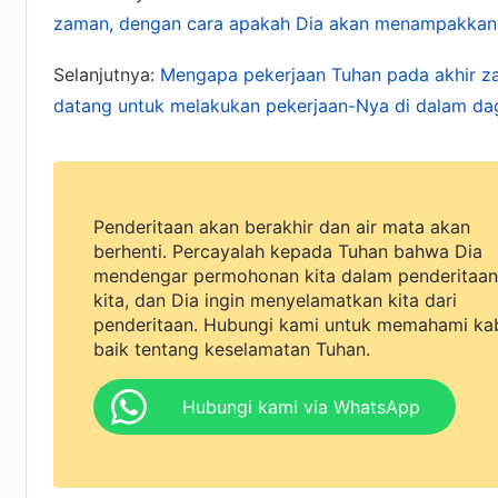
manusia menuju kerajaan pada akhir zaman, yan
zaman, dengan cara apakah Dia akan menampakkan 
akan disempurnakan oleh Tuhan kecuali melalu
Selanjutnya:
Mengapa pekerjaan Tuhan pada akhir za
Tuhan, "Hanya Kristus Akhir Zaman yang Bisa Membe
datang untuk melakukan pekerjaan-Nya di dalam da
Mahakuasa sudah menunjukkan jalan menuju ker
masuk ke dalam kerajaan surga. Jika manusia 
akhir zaman, dia tidak dapat disucikan dan di
Penderitaan akan berakhir dan air mata akan
Tuhan. Ini otoritas yang dimanifestasikan ole
berhenti. Percayalah kepada Tuhan bahwa Dia
Nya yang kedua, Dia berinkarnasi dalam dagin
mendengar permohonan kita dalam penderitaan
kita, dan Dia ingin menyelamatkan kita dari
telah mencapai sebanyak ini. Jika masih ada y
penderitaan. Hubungi kami untuk memahami ka
tanpa mengalami pekerjaan Tuhan di akhir zama
baik tentang keselamatan Tuhan.
pernah terwujud.
Hubungi kami via WhatsApp
Jika Tuhan benar-benar datang sebagai inkarn
Dia akan datang dengan awan supaya semua or