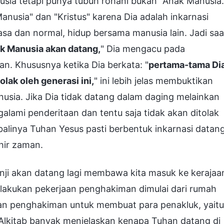
ia tetapi punya tubuh rohani bukan "Anak Manusia.
nusia" dan "Kristus" karena Dia adalah inkarnasi
sa dan normal, hidup bersama manusia lain. Jadi saa
k Manusia akan datang,
" Dia mengacu pada
an. Khususnya ketika Dia berkata: "
pertama-tama Di
lak oleh generasi ini,
" ini lebih jelas membuktikan
nusia. Jika Dia tidak datang dalam daging melainkan
galami penderitaan dan tentu saja tidak akan ditolak
embalinya Tuhan Yesus pasti berbentuk inkarnasi datan
hir zaman.
ji akan datang lagi membawa kita masuk ke kerajaa
lakukan pekerjaan penghakiman dimulai dari rumah
n penghakiman untuk membuat para penakluk, yaitu
Alkitab banyak menjelaskan kenapa Tuhan datang di