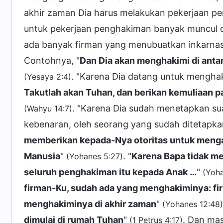
akhir zaman Dia harus melakukan pekerjaan pe
untuk pekerjaan penghakiman banyak muncul da
ada banyak firman yang menubuatkan inkarna
Contohnya, "
Dan Dia akan menghakimi di ant
. "Karena Dia datang untuk mengha
(Yesaya 2:4)
Takutlah akan Tuhan, dan berikan kemuliaan 
. "Karena Dia sudah menetapkan su
(Wahyu 14:7)
kebenaran, oleh seorang yang sudah ditetapk
memberikan kepada-Nya otoritas untuk menga
Manusia
"
. "
Karena Bapa tidak me
(Yohanes 5:27)
seluruh penghakiman itu kepada Anak …
"
(Yoh
firman-Ku, sudah ada yang menghakiminya: fir
menghakiminya di akhir zaman
"
(Yohanes 12:48)
dimulai di rumah Tuhan
"
. Dan mas
(1 Petrus 4:17)