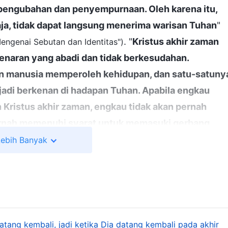
 pengubahan dan penyempurnaan. Oleh karena itu,
ja, tidak dapat langsung menerima warisan Tuhan
"
. "
Kristus akhir zaman
engenai Sebutan dan Identitas")
aran yang abadi dan tidak berkesudahan.
an manusia memperoleh kehidupan, dan satu-satuny
adi berkenan di hadapan Tuhan. Apabila engkau
 Kristus akhir zaman, engkau tidak akan pernah
pernah memenuhi syarat untuk memasuki gerbang
 dan tawanan sejarah
"
(Firman, Vol. 1, Penampakan dan
Lebih Banyak
. "
Mereka
Bisa Memberi Manusia Jalan Hidup yang Kekal")
mengandalkan kebenaran yang diucapkan oleh
bumi, dan mereka yang tidak menerima jalan kehidupa
ntasi. Maka Aku mengatakan bahwa orang-orang yang
 akan dibenci Tuhan. Kristus adalah pintu gerbang
tang kembali, jadi ketika Dia datang kembali pada akhir