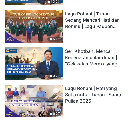
kepada Anak memiliki
12:21
hidup yang kekal"?
Lagu Rohani | Tuhan
Sedang Mencari Hati dan
Rohmu | Lagu Paduan
Suara Gereja | Suara
Pujian 2026
6:05
Seri Khotbah: Mencari
Kebenaran dalam Iman |
"Celakalah Mereka yang
Hanya Menunggu Tuhan
Turun di Atas Awan"
8:42
Lagu Rohani | Hati yang
Setia untuk Tuhan | Suara
Pujian 2026
6:27