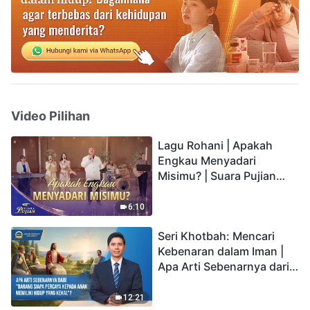
Video Pilihan
Lagu Rohani | Apakah
Engkau Menyadari
Misimu? | Suara Pujian
2026
6:10
Seri Khotbah: Mencari
Kebenaran dalam Iman |
Apa Arti Sebenarnya dari
"Barang siapa percaya
kepada Anak memiliki
12:21