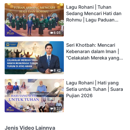
hidup yang kekal"?
Lagu Rohani | Tuhan
Sedang Mencari Hati dan
Rohmu | Lagu Paduan
Suara Gereja | Suara
Pujian 2026
6:05
Seri Khotbah: Mencari
Kebenaran dalam Iman |
"Celakalah Mereka yang
Hanya Menunggu Tuhan
Turun di Atas Awan"
8:42
Lagu Rohani | Hati yang
Setia untuk Tuhan | Suara
Pujian 2026
6:27
Jenis Video Lainnya