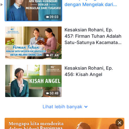
dengan Mengelak dari
Tugasku
39:03
Kesaksian Rohani, Ep.
457: Firman Tuhan Adalah
Satu-Satunya Kacamata
Kita untuk Melihat Orang
Lain
41:44
Kesaksian Rohani, Ep.
456: Kisah Angel
50:48
Lihat lebih banyak