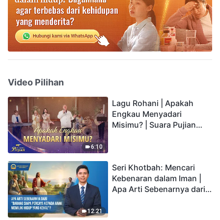
Video Pilihan
Lagu Rohani | Apakah
Engkau Menyadari
Misimu? | Suara Pujian
2026
6:10
Seri Khotbah: Mencari
Kebenaran dalam Iman |
Apa Arti Sebenarnya dari
"Barang siapa percaya
kepada Anak memiliki
12:21