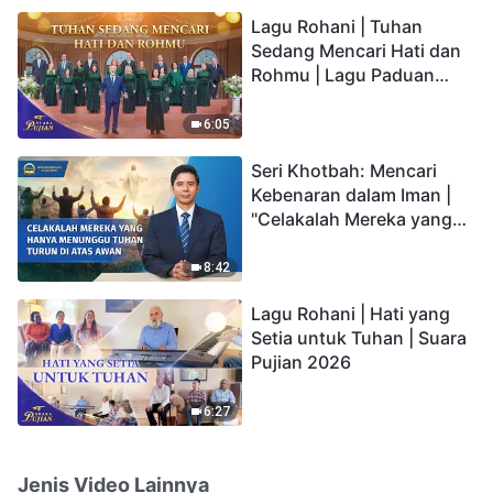
hidup yang kekal"?
Lagu Rohani | Tuhan
Sedang Mencari Hati dan
Rohmu | Lagu Paduan
Suara Gereja | Suara
Pujian 2026
6:05
Seri Khotbah: Mencari
Kebenaran dalam Iman |
"Celakalah Mereka yang
Hanya Menunggu Tuhan
Turun di Atas Awan"
8:42
Lagu Rohani | Hati yang
Setia untuk Tuhan | Suara
Pujian 2026
6:27
Jenis Video Lainnya