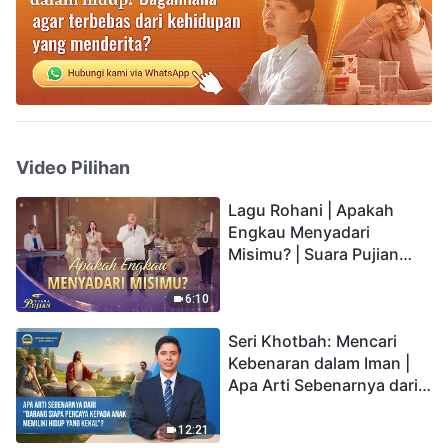
Video Pilihan
Lagu Rohani | Apakah
Engkau Menyadari
Misimu? | Suara Pujian
2026
6:10
Seri Khotbah: Mencari
Kebenaran dalam Iman |
Apa Arti Sebenarnya dari
"Barang siapa percaya
kepada Anak memiliki
12:21