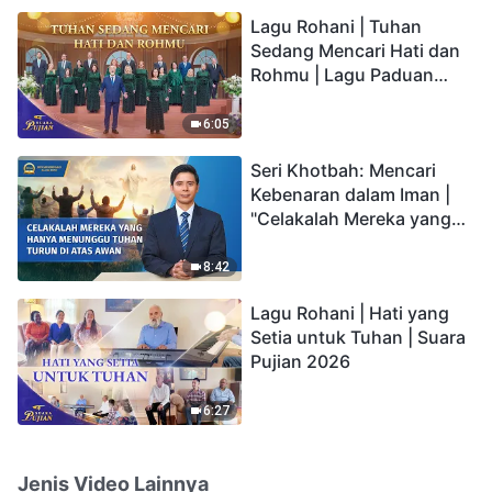
hidup yang kekal"?
Lagu Rohani | Tuhan
Sedang Mencari Hati dan
Rohmu | Lagu Paduan
Suara Gereja | Suara
Pujian 2026
6:05
Seri Khotbah: Mencari
Kebenaran dalam Iman |
"Celakalah Mereka yang
Hanya Menunggu Tuhan
Turun di Atas Awan"
8:42
Lagu Rohani | Hati yang
Setia untuk Tuhan | Suara
Pujian 2026
6:27
Jenis Video Lainnya