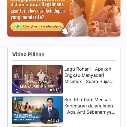
10:24
Firman Tuhan Harian: Tiga
Tahap Pekerjaan | Kutipan 32
8:13
Firman Tuhan Harian: Tiga
Video Pilihan
Tahap Pekerjaan | Kutipan 33
8:30
Lagu Rohani | Apakah
Engkau Menyadari
Firman Tuhan Harian: Tiga
Misimu? | Suara Pujian
Tahap Pekerjaan | Kutipan 34
2026
6:10
4:40
Seri Khotbah: Mencari
Kebenaran dalam Iman
Firman Tuhan Harian: Tiga
| Apa Arti Sebenarnya
Tahap Pekerjaan | Kutipan 35
dari "Barang siapa
12:21
9:41
percaya kepada Anak