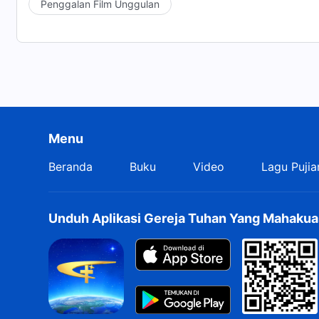
Penggalan Film Unggulan
yang telah berbicara begitu banyak ini tidak dapat d
Selain itu, engkau akan benar-benar merasakan beta
yang paling beruntung. Tidak maukah engkau menerim
Menu
Beranda
Buku
Video
Lagu Pujia
Unduh Aplikasi Gereja Tuhan Yang Mahakua