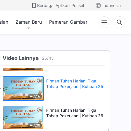
Berbagai Aplikasi Ponsel
Indonesia
7:23
sian
Zaman Baru
Pameran Gambar
Firman Tuhan Harian: Tiga
Tahap Pekerjaan | Kutipan 23
11:53
Firman Tuhan Harian: Tiga
Tahap Pekerjaan | Kutipan 24
Video Lainnya
25
/
45
4:59
Firman Tuhan Harian: Tiga
Tahap Pekerjaan | Kutipan 25
7:16
Firman Tuhan Harian: Tiga
Tahap Pekerjaan | Kutipan 26
7:38