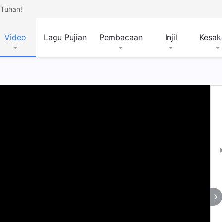
Tuhan!
Video
Lagu Pujian
Pembacaan
Injil
Kesak