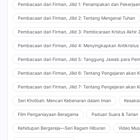
wajah-Nya bercahaya bagaikan matahari yang bersina
Pembacaan dari Firman, Jilid 1: Penampakan dan Pekerjaa
merupakan pengungkapan seluruh watak Tuhan, dan 
Pembacaan dari Firman, Jilid 2: Tentang Mengenal Tuhan
pengungkapan pekerjaan Tuhan dalam inkarnasi-Nya s
Anak Manusia mengungkapkan watak-dasar-Nya mela
Pembacaan dari Firman, Jilid 3: Pembicaraan Kristus Akhir
menerima hajaran dan penghakiman-Nya untuk melih
merupakan gambaran sebenarnya dari wajah Anak Manus
Pembacaan dari Firman, Jilid 4: Menyingkapkan Antikristus
tidak akan dapat dilihat oleh orang-orang yang tida
Wajah Tuhan yang sesungguhnya tidak dapat dilukis
Pembacaan dari Firman, Jilid 5: Tanggung Jawab para Pem
Tuhan menggunakan cara itu yang Dia gunakan untu
Pembacaan dari Firman, Jilid 6: Tentang Pengejaran akan 
wajah-Nya yang sesungguhnya kepada manusia. Deng
dasar Anak Manusia telah melihat wajah Anak Manusi
Pembacaan dari Firman, Jilid 7: Tentang Pengejaran akan 
tidak dapat dilukiskan sepenuhnya menggunakan baha
langkah pekerjaan Tuhan pada Zaman Kerajaan, dia a
Seri Khotbah: Mencari Kebenaran dalam Iman
Kesaksi
ketika dia berbicara tentang Anak Manusia di antara 
putih seperti salju, dan mata-Nya seperti nyala api.
Film Penganiayaan Beragama
Paduan Suara & Tarian
membara dalam perapian dan suara-Nya bagaikan gem
Kehidupan Bergereja—Seri Ragam Hiburan
Video Mus
bintang: dan dari mulut-Nya keluar sebilah pedang 
matahari yang bersinar dengan terik." Pada waktu it