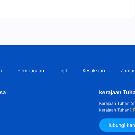
isangkal adalah Tuhan yang berinkarnasi kedua kalinya.
pa diberkatinya engkau, dan merasa engkau adalah orang
a berkat ini?
n
Pembacaan
Injil
Kesaksian
Zaman
sa
kerajaan Tuha
Kerajaan Tuhan t
kerajaan Tuhan?
P
Hubungi kam