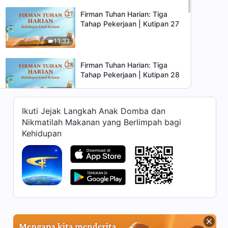
Firman Tuhan Harian: Tiga
Tahap Pekerjaan | Kutipan 27
11:33
Firman Tuhan Harian: Tiga
Tahap Pekerjaan | Kutipan 28
11:00
Ikuti Jejak Langkah Anak Domba dan
Firman Tuhan Harian: Tiga
Nikmatilah Makanan yang Berlimpah bagi
Tahap Pekerjaan | Kutipan 29
Kehidupan
10:16
Firman Tuhan Harian: Tiga
Tahap Pekerjaan | Kutipan 30
12:46
Firman Tuhan Harian: Tiga
Tahap Pekerjaan | Kutipan 31