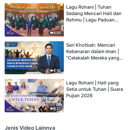
hidup yang kekal"?
Lagu Rohani | Tuhan
Sedang Mencari Hati dan
Rohmu | Lagu Paduan
Suara Gereja | Suara
Pujian 2026
6:05
Seri Khotbah: Mencari
Kebenaran dalam Iman |
"Celakalah Mereka yang
Hanya Menunggu Tuhan
Turun di Atas Awan"
8:42
Lagu Rohani | Hati yang
Setia untuk Tuhan | Suara
Pujian 2026
6:27
Jenis Video Lainnya