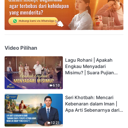
Video Pilihan
Lagu Rohani | Apakah
Engkau Menyadari
Misimu? | Suara Pujian
2026
6:10
Seri Khotbah: Mencari
Kebenaran dalam Iman |
Apa Arti Sebenarnya dari
"Barang siapa percaya
kepada Anak memiliki
12:21