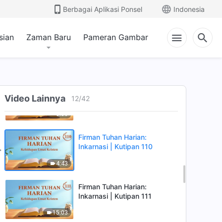
Berbagai Aplikasi Ponsel
Indonesia
7:51
sian
Zaman Baru
Pameran Gambar
Firman Tuhan Harian:
Inkarnasi | Kutipan 108
9:18
Firman Tuhan Harian:
Inkarnasi | Kutipan 109
Video Lainnya
12
/
42
5:36
Firman Tuhan Harian:
Inkarnasi | Kutipan 110
4:43
Firman Tuhan Harian:
Inkarnasi | Kutipan 111
15:03