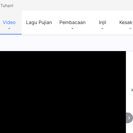
Tuhan!
Video
Lagu Pujian
Pembacaan
Injil
Kesak