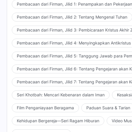
melihat aspek Tuhan yang nyata. Jangan terbawa ata
Pembacaan dari Firman, Jilid 1: Penampakan dan Pekerjaa
hari ketika Tuhan Yesus tiba-tiba turun di antaram
Pembacaan dari Firman, Jilid 2: Tentang Mengenal Tuhan
pernah mengenal atau melihat-Nya, dan yang tidak 
pikirkanlah hal-hal yang lebih nyata!
Pembacaan dari Firman, Jilid 3: Pembicaraan Kristus Akhir
Pembacaan dari Firman, Jilid 4: Menyingkapkan Antikristus
Pembacaan dari Firman, Jilid 5: Tanggung Jawab para Pem
Pembacaan dari Firman, Jilid 6: Tentang Pengejaran akan 
Pembacaan dari Firman, Jilid 7: Tentang Pengejaran akan 
Seri Khotbah: Mencari Kebenaran dalam Iman
Kesaksi
Film Penganiayaan Beragama
Paduan Suara & Tarian
Kehidupan Bergereja—Seri Ragam Hiburan
Video Mus