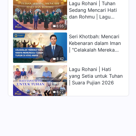
Lagu Rohani | Tuhan
memiliki hidup yang
Firman Tuhan Harian:
Sedang Mencari Hati
kekal"?
Inkarnasi | Kutipan 121
dan Rohmu | Lagu
Paduan Suara Gereja |
4:55
6:05
Suara Pujian 2026
Seri Khotbah: Mencari
Firman Tuhan Harian:
Kebenaran dalam Iman
Inkarnasi | Kutipan 122
| "Celakalah Mereka
9:59
yang Hanya Menunggu
8:42
Tuhan Turun di Atas
Firman Tuhan Harian:
Lagu Rohani | Hati
Awan"
Inkarnasi | Kutipan 123
yang Setia untuk Tuhan
| Suara Pujian 2026
8:24
6:27
Firman Tuhan Harian:
Inkarnasi | Kutipan 124
7:18
Firman Tuhan Harian:
Inkarnasi | Kutipan 125