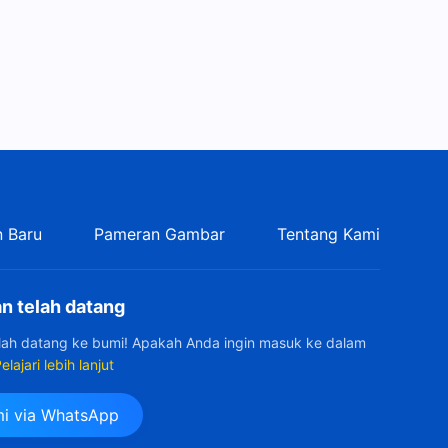
11:40
Firman Tuhan Harian:
Inkarnasi | Kutipan 126
10:31
Firman Tuhan Harian:
Inkarnasi | Kutipan 127
9:53
 Baru
Pameran Gambar
Tentang Kami
Firman Tuhan Harian:
Inkarnasi | Kutipan 128
n telah datang
13:15
elah datang ke bumi! Apakah Anda ingin masuk ke dalam
elajari lebih lanjut
Firman Tuhan Harian:
Inkarnasi | Kutipan 129
i via WhatsApp
16:26