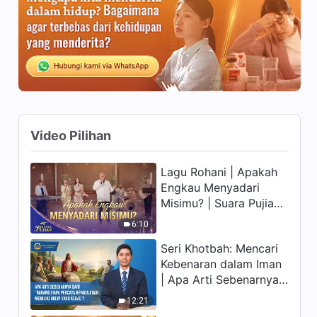
11:05
Firman Tuhan Harian:
Inkarnasi | Kutipan 117
10:44
Firman Tuhan Harian:
Video Pilihan
Inkarnasi | Kutipan 118
7:34
Lagu Rohani | Apakah
Engkau Menyadari
Firman Tuhan Harian:
Misimu? | Suara Pujian
Inkarnasi | Kutipan 119
2026
6:10
13:22
Seri Khotbah: Mencari
Kebenaran dalam Iman
Firman Tuhan Harian:
| Apa Arti Sebenarnya
Inkarnasi | Kutipan 120
dari "Barang siapa
12:21
9:50
percaya kepada Anak