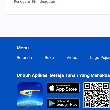
Penggalan Film Unggulan
Menu
Beranda
Buku
Video
Lagu Pujia
Unduh Aplikasi Gereja Tuhan Yang Mahakua