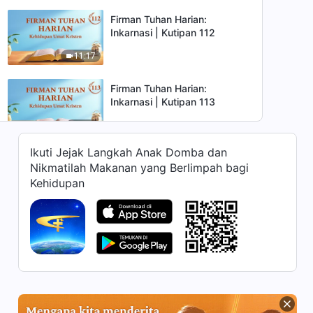
Firman Tuhan Harian:
Inkarnasi | Kutipan 112
11:17
Firman Tuhan Harian:
Inkarnasi | Kutipan 113
9:06
Ikuti Jejak Langkah Anak Domba dan
Firman Tuhan Harian:
Nikmatilah Makanan yang Berlimpah bagi
Inkarnasi | Kutipan 114
Kehidupan
7:55
Firman Tuhan Harian:
Inkarnasi | Kutipan 115
4:39
Firman Tuhan Harian:
Inkarnasi | Kutipan 116