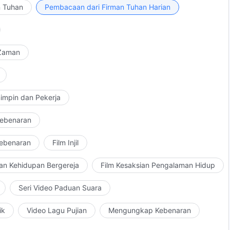
u tersesat dalam khayalanmu, yang selalu menantikan
n Tuhan
Pembacaan dari Firman Tuhan Harian
u di atas awan untuk membawa engkau semua yang tidak
tahu bagaimana melakukan kehendak-Nya. Lebih baik
 Zaman
impin dan Pekerja
Kebenaran
Kebenaran
Film Injil
an Kehidupan Bergereja
Film Kesaksian Pengalaman Hidup
Seri Video Paduan Suara
ik
Video Lagu Pujian
Mengungkap Kebenaran