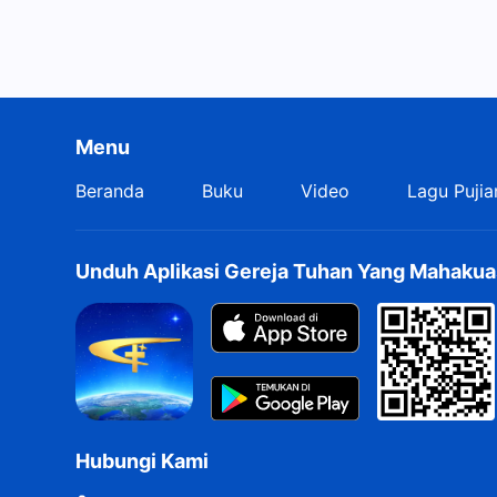
Menu
Beranda
Buku
Video
Lagu Pujia
Unduh Aplikasi Gereja Tuhan Yang Mahakua
Hubungi Kami