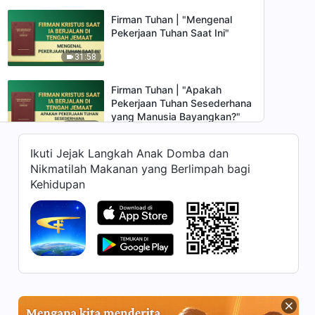
Firman Tuhan | "Mengenal
Pekerjaan Tuhan Saat Ini"
31:58
Firman Tuhan | "Apakah
Pekerjaan Tuhan Sesederhana
yang Manusia Bayangkan?"
17:19
Ikuti Jejak Langkah Anak Domba dan
Firman Tuhan | "Engkau Harus
Nikmatilah Makanan yang Berlimpah bagi
Hidup demi Kebenaran Karena
Kehidupan
Engkau Percaya kepada
14:36
Tuhan"
Firman Tuhan | "Deru Tujuh
Guruh—Menubuatkan Bahwa
Injil Kerajaan Akan Tersebar
17:17
ke Seluruh Alam Semesta"
Firman Tuhan | "Perbedaan
Mendasar Antara Tuhan yang