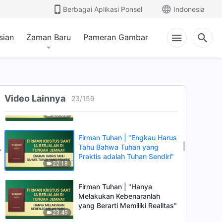
Berbagai Aplikasi Ponsel
Indonesia
29:40
sian
Zaman Baru
Pameran Gambar
Firman Tuhan | "Lebih Fokus
pada Kenyataan"
25:41
Firman Tuhan | "Mematuhi
Video Lainnya
Perintah dan Melakukan
23
/
159
Kebenaran"
20:50
Firman Tuhan | "Engkau Harus
Tahu Bahwa Tuhan yang
Praktis adalah Tuhan Sendiri"
22:18
Firman Tuhan | "Hanya
Melakukan Kebenaranlah
yang Berarti Memiliki Realitas"
23:49