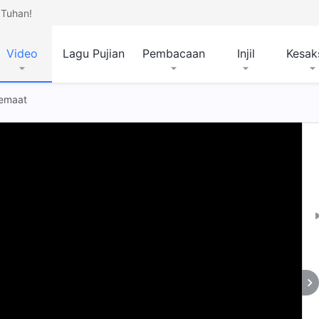
Tuhan!
Video
Lagu Pujian
Pembacaan
Injil
Kesak
Jemaat