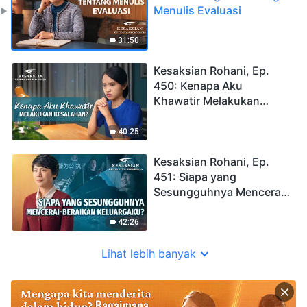
Menulis Evaluasi
31:50
Kesaksian Rohani, Ep.
450: Kenapa Aku
Khawatir Melakukan
Kesalahan?
40:25
Kesaksian Rohani, Ep.
451: Siapa yang
Sesungguhnya Mencerai-
beraikan Keluargaku?
42:26
Lihat lebih banyak