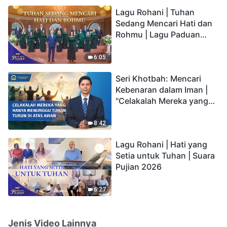
hidup yang kekal"?
Lagu Rohani | Tuhan
Sedang Mencari Hati dan
Rohmu | Lagu Paduan
Suara Gereja | Suara
Pujian 2026
6:05
Seri Khotbah: Mencari
Kebenaran dalam Iman |
"Celakalah Mereka yang
Hanya Menunggu Tuhan
Turun di Atas Awan"
8:42
Lagu Rohani | Hati yang
Setia untuk Tuhan | Suara
Pujian 2026
6:27
Jenis Video Lainnya