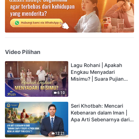
Video Pilihan
Lagu Rohani | Apakah
Engkau Menyadari
Misimu? | Suara Pujian
2026
6:10
Seri Khotbah: Mencari
Kebenaran dalam Iman |
Apa Arti Sebenarnya dari
"Barang siapa percaya
kepada Anak memiliki
12:21