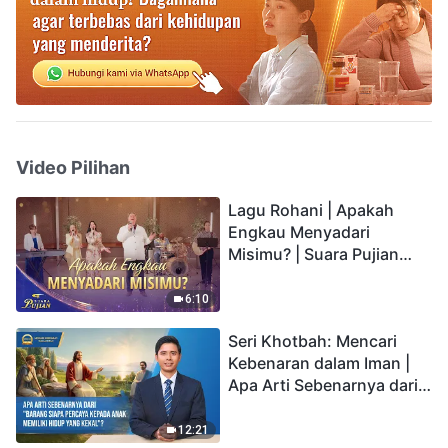
Video Pilihan
Lagu Rohani | Apakah
Engkau Menyadari
Misimu? | Suara Pujian
2026
6:10
Seri Khotbah: Mencari
Kebenaran dalam Iman |
Apa Arti Sebenarnya dari
"Barang siapa percaya
kepada Anak memiliki
12:21