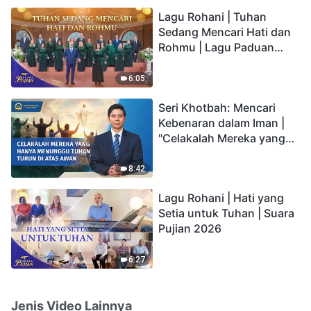
hidup yang kekal"?
Lagu Rohani | Tuhan
Sedang Mencari Hati dan
Rohmu | Lagu Paduan
Suara Gereja | Suara
Pujian 2026
6:05
Seri Khotbah: Mencari
Kebenaran dalam Iman |
"Celakalah Mereka yang
Hanya Menunggu Tuhan
Turun di Atas Awan"
8:42
Lagu Rohani | Hati yang
Setia untuk Tuhan | Suara
Pujian 2026
6:27
Jenis Video Lainnya