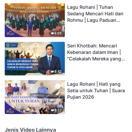
hidup yang kekal"?
Lagu Rohani | Tuhan
Sedang Mencari Hati dan
Rohmu | Lagu Paduan
Suara Gereja | Suara
Pujian 2026
6:05
Seri Khotbah: Mencari
Kebenaran dalam Iman |
"Celakalah Mereka yang
Hanya Menunggu Tuhan
Turun di Atas Awan"
8:42
Lagu Rohani | Hati yang
Setia untuk Tuhan | Suara
Pujian 2026
6:27
Jenis Video Lainnya