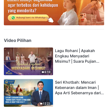
Video Pilihan
Lagu Rohani | Apakah
Engkau Menyadari
Misimu? | Suara Pujian
2026
6:10
Seri Khotbah: Mencari
Kebenaran dalam Iman |
Apa Arti Sebenarnya dari
"Barang siapa percaya
kepada Anak memiliki
12:21