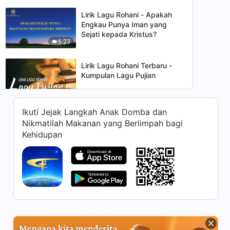
Lirik Lagu Rohani - Apakah
Engkau Punya Iman yang
Sejati kepada Kristus?
6:23
Lirik Lagu Rohani Terbaru -
Kumpulan Lagu Pujian
51:25
Ikuti Jejak Langkah Anak Domba dan
Lirik Lagu Rohani - Apakah
Nikmatilah Makanan yang Berlimpah bagi
Engkau Memiliki Iman dan
Kehidupan
Kasih Sejati bagi Kristus?
4:12
Lirik Lagu Rohani - Kasih
Tuhan Tidak Dimiliki oleh
Makhluk Ciptaan Mana pun
4:13
Lirik Lagu Rohani - Arti
Penting dari Kedua Inkarnasi