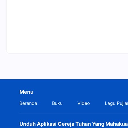
Jika orang miliki Tuhan di hati
dan tak kejar kepentingan pribadi,
tak pikir masa depan m'reka,
tapi b'rusaha masuki hidup,
kejar keb'naran dan tunduk pada karya-Nya—
dengan b'gitu, sasaran yang kau kejar benar,
dan hubunganmu dengan Tuhan normal.
Menu
Entah bisa dis'mpurnakan atau didapatkan oleh-Nya
Beranda
Buku
Video
Lagu Pujia
bergantung pada apakah t'lah normal
hubunganmu dengan Tuhan.
Unduh Aplikasi Gereja Tuhan Yang Mahakua
dari "Ikuti Anak Domba dan Nyanyikan Lagu Baru"