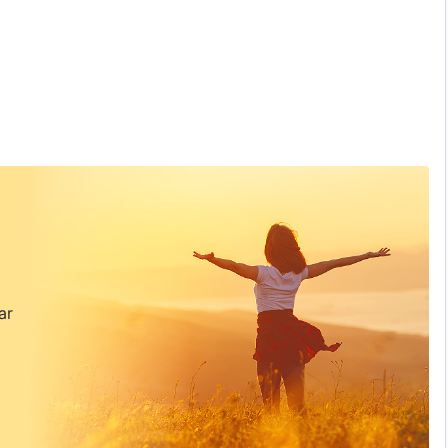
ar
an,
,