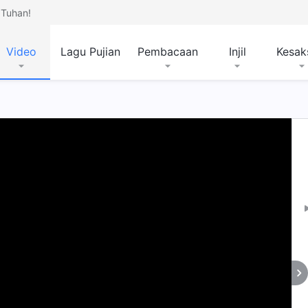
Tuhan!
Video
Lagu Pujian
Pembacaan
Injil
Kesak