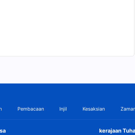
n
Pembacaan
Injil
Kesaksian
Zaman
sa
kerajaan Tuha