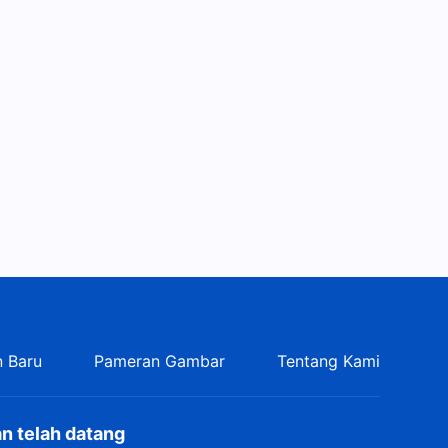
Lirik Lagu Rohani - Dunia
Sedang Runtuh! Babel Kini
Lumpuh!
3:31
Lirik Lagu Rohani -
Kerendahan Hati Tuhan
Sangat Manis
3:31
Lirik Lagu Rohani - Segalanya
dalam Tangan Tuhan
5:01
Lagu Rohani - Transendensi
dan Keagungan Yang
 Baru
Pameran Gambar
Tentang Kami
Mahakuasa
4:01
Lirik Lagu Rohani - Tuhan
n telah datang
Mencari Mereka Yang Haus