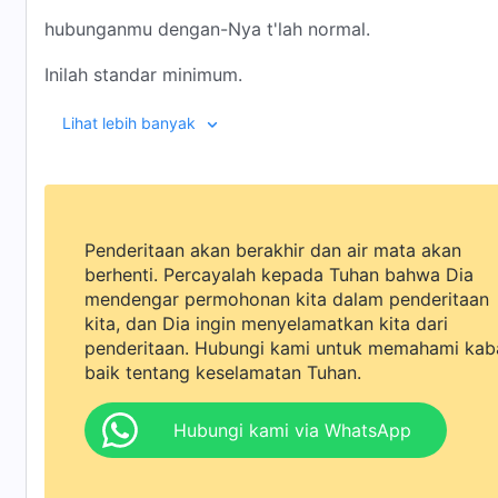
hubunganmu dengan-Nya t'lah normal.
Inilah standar minimum.
Refrain 1
Lihat lebih banyak
S'lidikilah niatmu, dan jika kau temukan
bahwa niat yang tidak benar telah timbul,
Penderitaan akan berakhir dan air mata akan
mampu m'ninggalkannya,
berhenti. Percayalah kepada Tuhan bahwa Dia
mendengar permohonan kita dalam penderitaan
dan mampu bertindak sesuai dengan
firman Tuhan
;
kita, dan Dia ingin menyelamatkan kita dari
penderitaan. Hubungi kami untuk memahami kab
maka kau 'kan jadi orang yang b'nar di hadapan Tuh
baik tentang keselamatan Tuhan.
yang benar di hadapan Tuhan,
Hubungi kami via WhatsApp
yang m'nunjukkan hubunganmu dengan Tuhan normal
s'mua yang kau lakukan, 'tuk Tuhan,