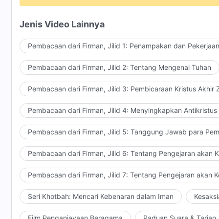
bukan untuk dirimu.
Jenis Video Lainnya
Bait 2
Pembacaan dari Firman, Jilid 1: Penampakan dan Pekerjaa
Dalam s'gala budi bahasamu,
Pembacaan dari Firman, Jilid 2: Tentang Mengenal Tuhan
mampu luruskan hatimu,
Pembacaan dari Firman, Jilid 3: Pembicaraan Kristus Akhir
benar dalam semua tindakanmu,
Pembacaan dari Firman, Jilid 4: Menyingkapkan Antikristus
tak emosional dan m'nurut k'hendak sendiri.
Pembacaan dari Firman, Jilid 5: Tanggung Jawab para Pem
Inilah prinsip prilaku p'ngikut Tuhan.
Pembacaan dari Firman, Jilid 6: Tentang Pengejaran akan 
Refrain 2
Hal-hal kecil dapat mengungkapkan
Pembacaan dari Firman, Jilid 7: Tentang Pengejaran akan 
niat dan tingkat pertumbuhan seseorang.
Seri Khotbah: Mencari Kebenaran dalam Iman
Kesaksi
Hal-hal kecil dapat mengungkapkan
Film Penganiayaan Beragama
Paduan Suara & Tarian