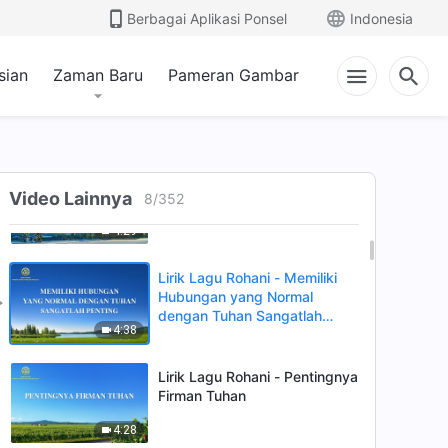
Nilai Manusia
Berbagai Aplikasi Ponsel
Indonesia
3:31
sian
Zaman Baru
Pameran Gambar
Lagu Rohani Terbaru - Tuhan
Hanya Menyempurnakan
Mereka yang Sungguh-
6:09
Sungguh Mengasihi Dia
Lagu Rohani Terbaru -
Video Lainnya
Meninggalkan Daging adalah
8
/
352
Melakukan Kebenaran
4:29
Lirik Lagu Rohani - Memiliki
Hubungan yang Normal
dengan Tuhan Sangatlah
4:38
Penting
Lirik Lagu Rohani - Pentingnya
Firman Tuhan
4:28