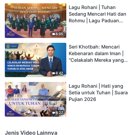
hidup yang kekal"?
Lagu Rohani | Tuhan
Sedang Mencari Hati dan
Rohmu | Lagu Paduan
Suara Gereja | Suara
Pujian 2026
6:05
Seri Khotbah: Mencari
Kebenaran dalam Iman |
"Celakalah Mereka yang
Hanya Menunggu Tuhan
Turun di Atas Awan"
8:42
Lagu Rohani | Hati yang
Setia untuk Tuhan | Suara
Pujian 2026
6:27
Jenis Video Lainnya