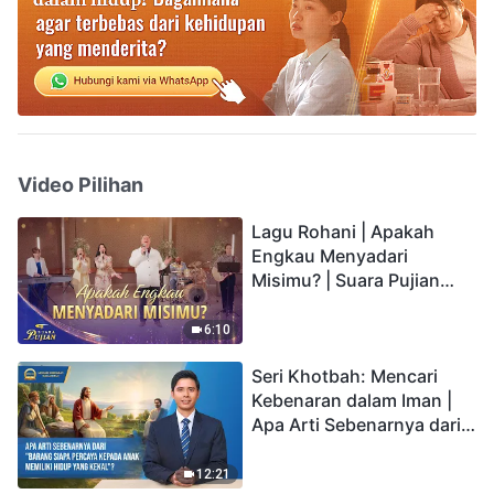
Video Pilihan
Lagu Rohani | Apakah
Engkau Menyadari
Misimu? | Suara Pujian
2026
6:10
Seri Khotbah: Mencari
Kebenaran dalam Iman |
Apa Arti Sebenarnya dari
"Barang siapa percaya
kepada Anak memiliki
12:21