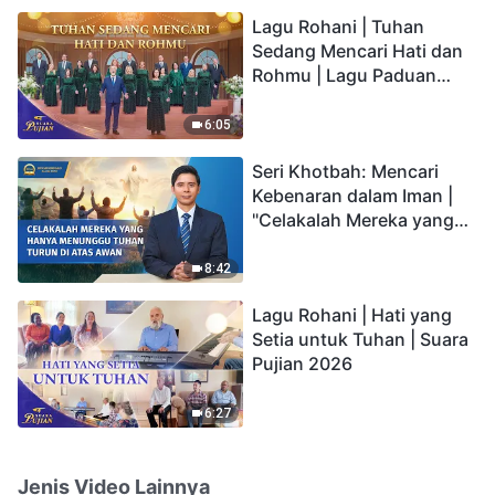
hidup yang kekal"?
Lagu Rohani | Tuhan
Sedang Mencari Hati dan
Rohmu | Lagu Paduan
Suara Gereja | Suara
Pujian 2026
6:05
Seri Khotbah: Mencari
Kebenaran dalam Iman |
"Celakalah Mereka yang
Hanya Menunggu Tuhan
Turun di Atas Awan"
8:42
Lagu Rohani | Hati yang
Setia untuk Tuhan | Suara
Pujian 2026
6:27
Jenis Video Lainnya