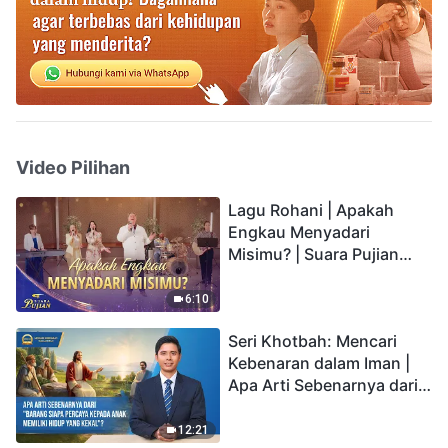
Video Pilihan
Lagu Rohani | Apakah
Engkau Menyadari
Misimu? | Suara Pujian
2026
6:10
Seri Khotbah: Mencari
Kebenaran dalam Iman |
Apa Arti Sebenarnya dari
"Barang siapa percaya
kepada Anak memiliki
12:21