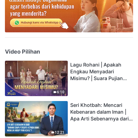
Video Pilihan
Lagu Rohani | Apakah
Engkau Menyadari
Misimu? | Suara Pujian
2026
6:10
Seri Khotbah: Mencari
Kebenaran dalam Iman |
Apa Arti Sebenarnya dari
"Barang siapa percaya
kepada Anak memiliki
12:21