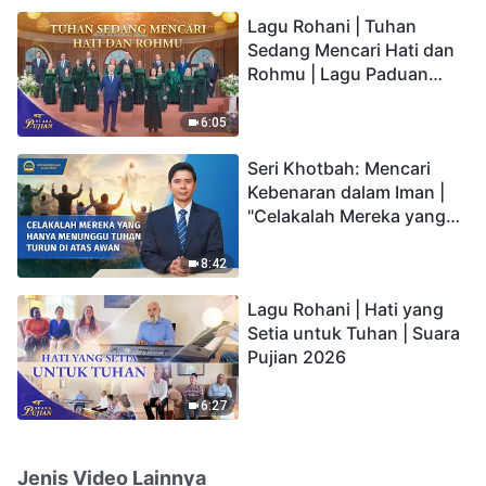
hidup yang kekal"?
Lagu Rohani | Tuhan
Sedang Mencari Hati dan
Rohmu | Lagu Paduan
Suara Gereja | Suara
Pujian 2026
6:05
Seri Khotbah: Mencari
Kebenaran dalam Iman |
"Celakalah Mereka yang
Hanya Menunggu Tuhan
Turun di Atas Awan"
8:42
Lagu Rohani | Hati yang
Setia untuk Tuhan | Suara
Pujian 2026
6:27
Jenis Video Lainnya