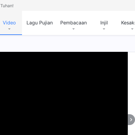
Tuhan!
Video
Lagu Pujian
Pembacaan
Injil
Kesak