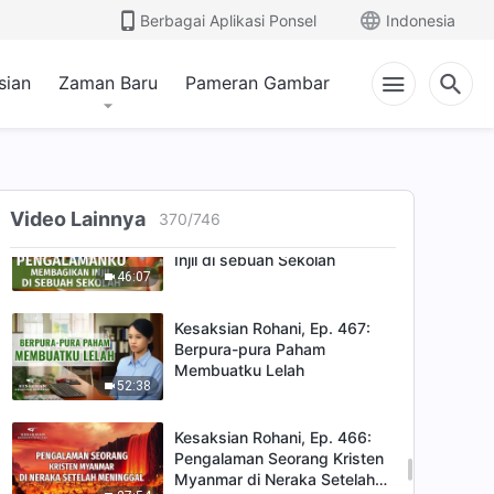
Berbagai Aplikasi Ponsel
Indonesia
Jalanku yang Penuh
Rintangan dalam
41:17
Menyebarkan Injil (I)
sian
Zaman Baru
Pameran Gambar
Kesaksian Rohani, Ep. 469:
Apa yang Ada di Balik
Kenegatifan dan Kemalasan
31:03
dalam Tugas
Video Lainnya
Kesaksian Rohani, Ep. 468:
370
/
746
Pengalamanku Membagikan
Injil di sebuah Sekolah
46:07
Kesaksian Rohani, Ep. 467:
Berpura-pura Paham
Membuatku Lelah
52:38
Kesaksian Rohani, Ep. 466:
Pengalaman Seorang Kristen
Myanmar di Neraka Setelah