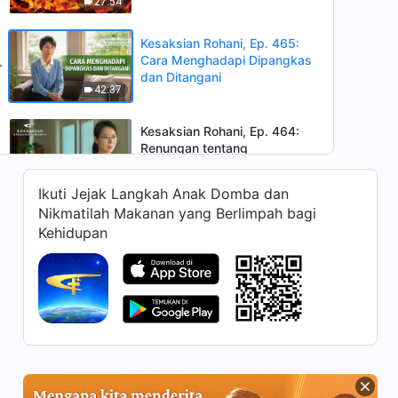
27:54
Meninggal
Kesaksian Rohani, Ep. 465:
Cara Menghadapi Dipangkas
dan Ditangani
42:37
Kesaksian Rohani, Ep. 464:
Renungan tentang
Mengekang Orang Lain
37:56
Ikuti Jejak Langkah Anak Domba dan
Nikmatilah Makanan yang Berlimpah bagi
Kesaksian Rohani, Ep. 463:
Kehidupan
Kisah tentang Berkhotbah
kepada Seorang Pendeta
55:01
Kesaksian Rohani, Ep. 462:
Belajar Dari Kegagalan Orang
Lain
44:21
Kesaksian Rohani, Ep. 461: