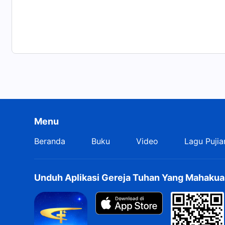
Menu
Beranda
Buku
Video
Lagu Pujia
Unduh Aplikasi Gereja Tuhan Yang Mahakua