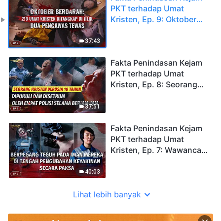
PKT terhadap Umat
Kristen, Ep. 9: Oktober
Berdarah: 210 Umat
Kristen Ditangkap di Jilin,
37:43
Dua Pengawas Tewas
Fakta Penindasan Kejam
PKT terhadap Umat
Kristen, Ep. 8: Seorang
Kristen Berusia 18 Tahun
Dipukuli dan Disetrum
37:51
oleh Empat Polisi selama
Berjam-jam
Fakta Penindasan Kejam
PKT terhadap Umat
Kristen, Ep. 7: Wawancara
Eksklusif dengan Seorang
Kristen yang Dibebaskan
40:03
dari Penjara: Berpegang
Teguh pada Iman di
Lihat lebih banyak
Tengah Pengubahan
Keyakinan secara Paksa