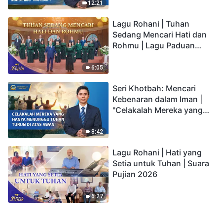
kepada Anak memiliki
12:21
hidup yang kekal"?
Lagu Rohani | Tuhan
Sedang Mencari Hati dan
Rohmu | Lagu Paduan
Suara Gereja | Suara
Pujian 2026
6:05
Seri Khotbah: Mencari
Kebenaran dalam Iman |
"Celakalah Mereka yang
Hanya Menunggu Tuhan
Turun di Atas Awan"
8:42
Lagu Rohani | Hati yang
Setia untuk Tuhan | Suara
Pujian 2026
6:27