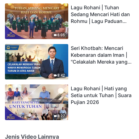
hidup yang kekal"?
Lagu Rohani | Tuhan
Sedang Mencari Hati dan
Rohmu | Lagu Paduan
Suara Gereja | Suara
Pujian 2026
6:05
Seri Khotbah: Mencari
Kebenaran dalam Iman |
"Celakalah Mereka yang
Hanya Menunggu Tuhan
Turun di Atas Awan"
8:42
Lagu Rohani | Hati yang
Setia untuk Tuhan | Suara
Pujian 2026
6:27
Jenis Video Lainnya