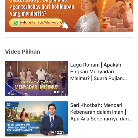
Video Pilihan
Lagu Rohani | Apakah
Engkau Menyadari
Misimu? | Suara Pujian
2026
6:10
Seri Khotbah: Mencari
Kebenaran dalam Iman |
Apa Arti Sebenarnya dari
"Barang siapa percaya
kepada Anak memiliki
12:21