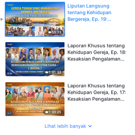
Liputan Langsung
tentang Kehidupan
Bergereja, Ep. 19:
Kesaksian Pengalaman
dari Gereja Tuhan Yang
55:33
Mahakuasa Sydney,
Australia: Bertumbuh
Laporan Khusus tentang
Melalui Kegagalan dan
Kehidupan Gereja, Ep. 18:
Rintangan
Kesaksian Pengalaman
Terpopuler Berdasarkan
Pemungutan Suara – I,
1:01:32
Bagian 2
Laporan Khusus tentang
Kehidupan Gereja, Ep. 17:
Kesaksian Pengalaman
Terpopuler Berdasarkan
Pemungutan Suara – I,
1:00:25
Bagian 1
Lihat lebih banyak