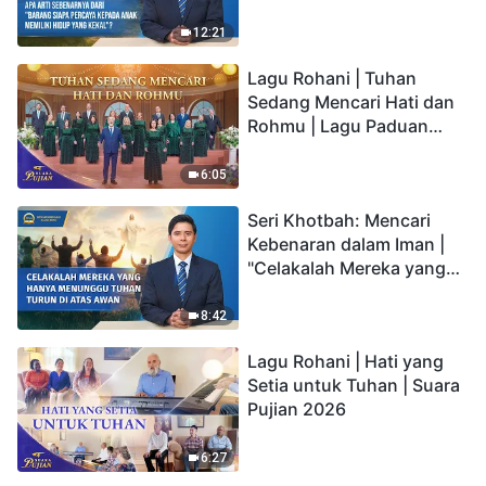
"Barang siapa percaya
kepada Anak memiliki
12:21
hidup yang kekal"?
Lagu Rohani | Tuhan
Sedang Mencari Hati dan
Rohmu | Lagu Paduan
Suara Gereja | Suara
Pujian 2026
6:05
Seri Khotbah: Mencari
Kebenaran dalam Iman |
"Celakalah Mereka yang
Hanya Menunggu Tuhan
Turun di Atas Awan"
8:42
Lagu Rohani | Hati yang
Setia untuk Tuhan | Suara
Pujian 2026
6:27