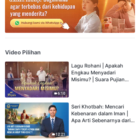
Video Pilihan
Lagu Rohani | Apakah
Engkau Menyadari
Misimu? | Suara Pujian
2026
6:10
Seri Khotbah: Mencari
Kebenaran dalam Iman |
Apa Arti Sebenarnya dari
"Barang siapa percaya
kepada Anak memiliki
12:21