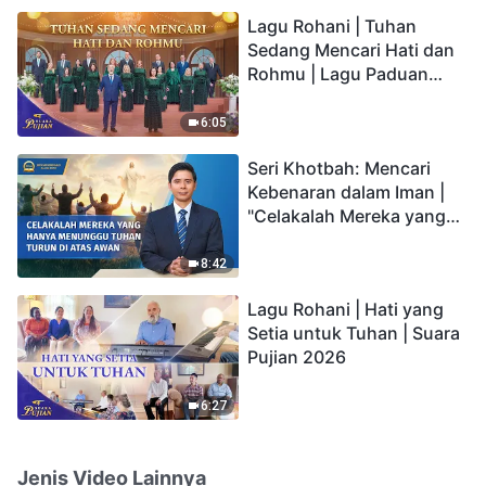
hidup yang kekal"?
Lagu Rohani | Tuhan
Sedang Mencari Hati dan
Rohmu | Lagu Paduan
Suara Gereja | Suara
Pujian 2026
6:05
Seri Khotbah: Mencari
Kebenaran dalam Iman |
"Celakalah Mereka yang
Hanya Menunggu Tuhan
Turun di Atas Awan"
8:42
Lagu Rohani | Hati yang
Setia untuk Tuhan | Suara
Pujian 2026
6:27
Jenis Video Lainnya