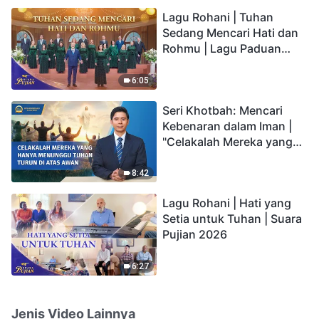
hidup yang kekal"?
Lagu Rohani | Tuhan
Sedang Mencari Hati dan
Rohmu | Lagu Paduan
Suara Gereja | Suara
Pujian 2026
6:05
Seri Khotbah: Mencari
Kebenaran dalam Iman |
"Celakalah Mereka yang
Hanya Menunggu Tuhan
Turun di Atas Awan"
8:42
Lagu Rohani | Hati yang
Setia untuk Tuhan | Suara
Pujian 2026
6:27
Jenis Video Lainnya