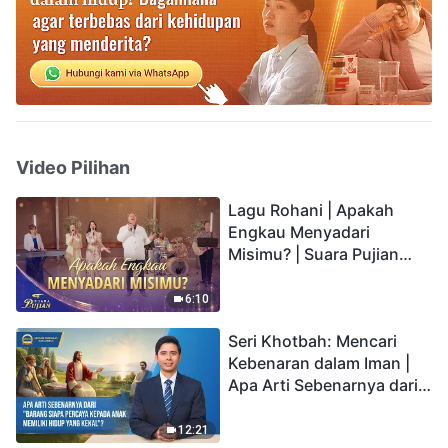
Video Pilihan
Lagu Rohani | Apakah
Engkau Menyadari
Misimu? | Suara Pujian
2026
6:10
Seri Khotbah: Mencari
Kebenaran dalam Iman |
Apa Arti Sebenarnya dari
"Barang siapa percaya
kepada Anak memiliki
12:21