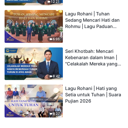
kepada Anak memiliki
12:21
hidup yang kekal"?
Lagu Rohani | Tuhan
Sedang Mencari Hati dan
Rohmu | Lagu Paduan
Suara Gereja | Suara
Pujian 2026
6:05
Seri Khotbah: Mencari
Kebenaran dalam Iman |
"Celakalah Mereka yang
Hanya Menunggu Tuhan
Turun di Atas Awan"
8:42
Lagu Rohani | Hati yang
Setia untuk Tuhan | Suara
Pujian 2026
6:27