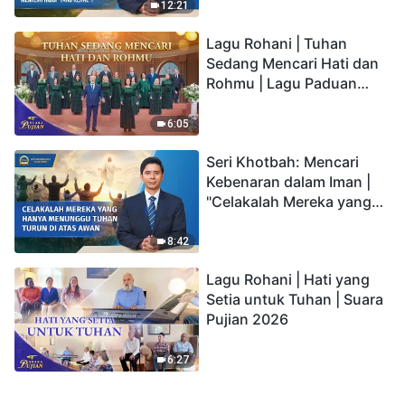
kepada Anak memiliki
12:21
hidup yang kekal"?
Lagu Rohani | Tuhan
Sedang Mencari Hati dan
Rohmu | Lagu Paduan
Suara Gereja | Suara
Pujian 2026
6:05
Seri Khotbah: Mencari
Kebenaran dalam Iman |
"Celakalah Mereka yang
Hanya Menunggu Tuhan
Turun di Atas Awan"
8:42
Lagu Rohani | Hati yang
Setia untuk Tuhan | Suara
Pujian 2026
6:27