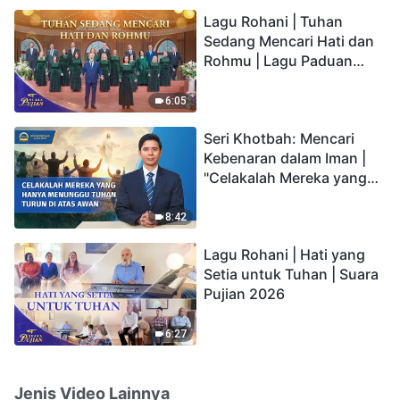
hidup yang kekal"?
Lagu Rohani | Tuhan
Sedang Mencari Hati dan
Rohmu | Lagu Paduan
Suara Gereja | Suara
Pujian 2026
6:05
Seri Khotbah: Mencari
Kebenaran dalam Iman |
"Celakalah Mereka yang
Hanya Menunggu Tuhan
Turun di Atas Awan"
8:42
Lagu Rohani | Hati yang
Setia untuk Tuhan | Suara
Pujian 2026
6:27
Jenis Video Lainnya