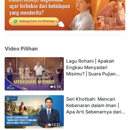
Video Pilihan
Lagu Rohani | Apakah
Engkau Menyadari
Misimu? | Suara Pujian
2026
6:10
Seri Khotbah: Mencari
Kebenaran dalam Iman |
Apa Arti Sebenarnya dari
"Barang siapa percaya
kepada Anak memiliki
12:21