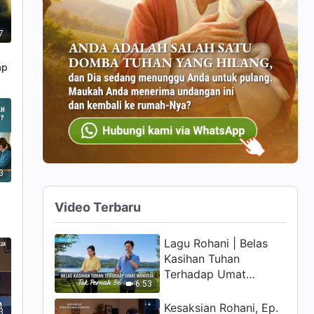
7
ap
)
3
Video Terbaru
Lagu Rohani | Belas
Kasihan Tuhan
Terhadap Umat
6:53
Manusia Tak Pernah
Berhenti
Kesaksian Rohani, Ep.
3