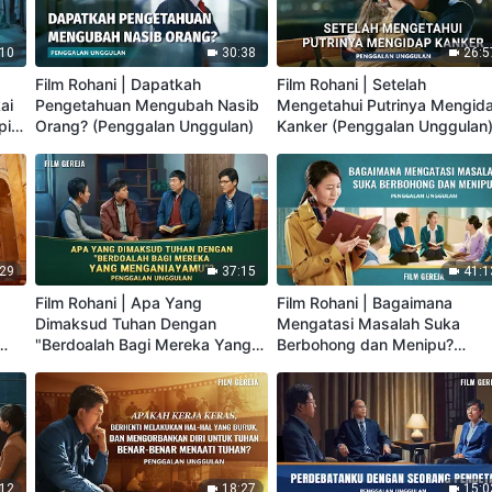
:10
30:38
26:5
Film Rohani | Dapatkah
Film Rohani | Setelah
ai
Pengetahuan Mengubah Nasib
Mengetahui Putrinya Mengid
pin
Orang? (Penggalan Unggulan)
Kanker (Penggalan Unggulan
an)
:29
37:15
41:1
s
Film Rohani | Apa Yang
Film Rohani | Bagaimana
Dimaksud Tuhan Dengan
Mengatasi Masalah Suka
"Berdoalah Bagi Mereka Yang
Berbohong dan Menipu?
Menganiayamu"? (Penggalan
(Penggalan Unggulan)
Unggulan)
:12
18:27
15:0