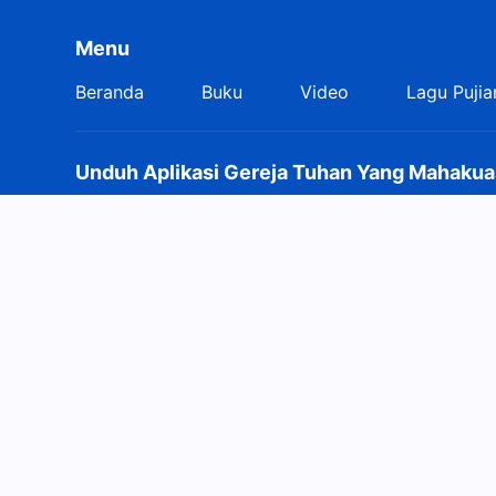
Menu
Beranda
Buku
Video
Lagu Pujia
Unduh Aplikasi Gereja Tuhan Yang Mahakua
Hubungi Kami
+62-813-2496-9600
contact.id@king