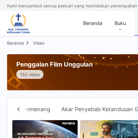
Kami menyambut semua pencari yang merindukan penampakan 
Beranda
Buku
Beranda
Video
Penggalan Film Unggulan
152 video
tan Sang Pemenang
Akar Penyebab Ketandusan G