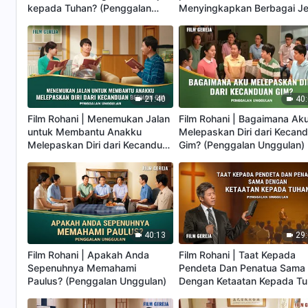
kepada Tuhan? (Penggalan
Menyingkapkan Berbagai Je
Unggulan)
Orang di Dunia Keagamaan
(Penggalan Unggulan)
21:40
40
Film Rohani | Menemukan Jalan
Film Rohani | Bagaimana Ak
untuk Membantu Anakku
Melepaskan Diri dari Kecan
Melepaskan Diri dari Kecanduan
Gim? (Penggalan Unggulan)
Bermain Gim (Penggalan
Unggulan)
40:13
29
Film Rohani | Apakah Anda
Film Rohani | Taat Kepada
Sepenuhnya Memahami
Pendeta Dan Penatua Sama
Paulus? (Penggalan Unggulan)
Dengan Ketaatan Kepada T
(Penggalan Unggulan)