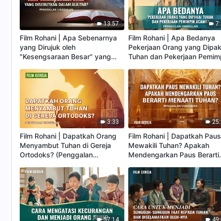
13:57
7
Film Rohani | Apa Sebenarnya
Film Rohani | Apa Bedanya
yang Dirujuk oleh
Pekerjaan Orang yang Dipak
"Kesengsaraan Besar" yang
Tuhan dan Pekerjaan Pemim
Disebutkan dalam Alkitab?
Agama? (Penggalan Unggul
(Penggalan Unggulan)
3:33
25
Film Rohani | Dapatkah Orang
Film Rohani | Dapatkah Pau
Menyambut Tuhan di Gereja
Mewakili Tuhan? Apakah
Ortodoks? (Penggalan
Mendengarkan Paus Berarti
Unggulan)
Menaati Tuhan? (Penggalan
Unggulan)
57:14
49