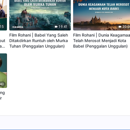
:15
19:41
30:0
Film Rohani | Babel Yang Saleh
Film Rohani | Dunia Keagama
but
Ditakdirkan Runtuh oleh Murka
Telah Merosot Menjadi Kota
an
Tuhan (Penggalan Unggulan)
Babel (Penggalan Unggulan)
:40
ang
r
lan