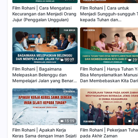
Film Rohani | Cara Mengatasi
Film Rohani | Cara untuk
Kecurangan dan Menjadi Orang
Menjadi Sungguh-sungguh 
Jujur (Penggalan Unggulan)
kepada Tuhan dan
Diselamatkan oleh-Nya
(Penggalan Unggulan)
35:27
23
Film Rohani | Bagaimana
Film Rohani | Hanya Tuhan 
Melepaskan Belenggu dan
Bisa Menyelamatkan Manus
Mempelajari Jalan yang Benar
Dan Membebaskan Kita Dar
(Penggalan Unggulan)
Rasa Sakit (Penggalan
Unggulan)
15:09
33
Film Rohani | Apakah Kerja
Film Rohani | Pekerjaan Tuh
Keras Sama dengan Iman Sejati
pada Akhir Zaman