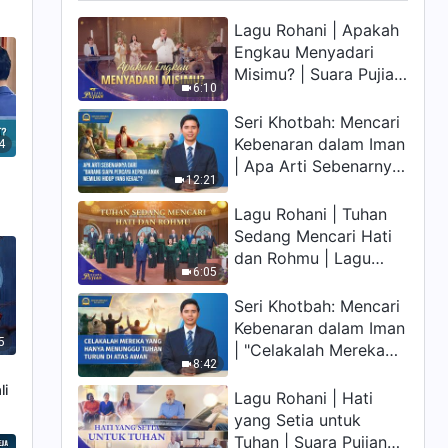
Lagu Rohani | Apakah
Engkau Menyadari
Misimu? | Suara Pujian
6:10
2026
Seri Khotbah: Mencari
Kebenaran dalam Iman
4
| Apa Arti Sebenarnya
12:21
dari "Barang siapa
percaya kepada Anak
Lagu Rohani | Tuhan
memiliki hidup yang
Sedang Mencari Hati
kekal"?
dan Rohmu | Lagu
6:05
Paduan Suara Gereja |
Suara Pujian 2026
Seri Khotbah: Mencari
Kebenaran dalam Iman
5
| "Celakalah Mereka
8:42
yang Hanya Menunggu
li
Tuhan Turun di Atas
Lagu Rohani | Hati
Awan"
yang Setia untuk
Tuhan | Suara Pujian