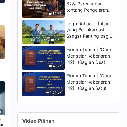
828: Perenungan
tentang Pengejaran
53:47
akan Status
Lagu Rohani | Tuhan
yang Berinkarnasi
Sangat Penting bagi
6:50
Umat Manusia
Firman Tuhan | "Cara
Mengejar Kebenaran
0
(12)" (Bagian Dua)
49:26
Firman Tuhan | "Cara
Mengejar Kebenaran
(12)" (Bagian Satu)
1:01:57
9
n
Video Pilihan
sa