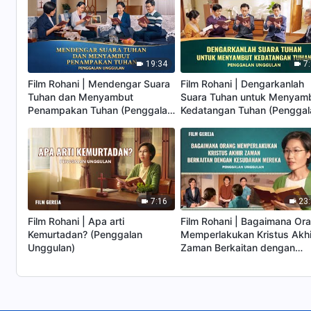
19:34
7
Film Rohani | Mendengar Suara
Film Rohani | Dengarkanlah
Tuhan dan Menyambut
Suara Tuhan untuk Menyam
Penampakan Tuhan (Penggalan
Kedatangan Tuhan (Penggal
Unggulan)
Unggulan)
7:16
23
Film Rohani | Apa arti
Film Rohani | Bagaimana Or
Kemurtadan? (Penggalan
Memperlakukan Kristus Akhi
Unggulan)
Zaman Berkaitan dengan
Kesudahan Mereka (Pengga
Unggulan)