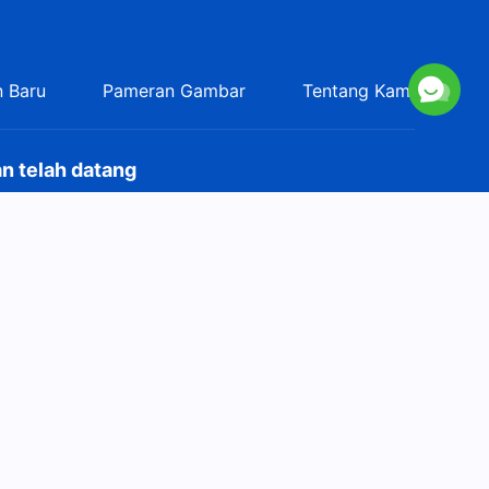
 Baru
Pameran Gambar
Tentang Kami
n telah datang
elah datang ke bumi! Apakah Anda ingin masuk ke dalam
elajari lebih lanjut
i via WhatsApp