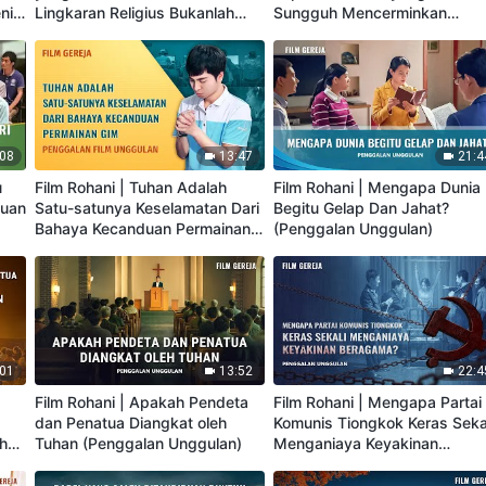
nis
Lingkaran Religius Bukanlah
Sungguh Mencerminkan
Jalan yang Benar? (Penggalan
Ketaatan kepada Tuhan?
Unggulan)
(Penggalan Unggulan)
:08
13:47
21:4
u
Film Rohani | Tuhan Adalah
Film Rohani | Mengapa Dunia
duan
Satu-satunya Keselamatan Dari
Begitu Gelap Dan Jahat?
Bahaya Kecanduan Permainan
(Penggalan Unggulan)
Gim (Penggalan Unggulan)
:01
13:52
22:4
Film Rohani | Apakah Pendeta
Film Rohani | Mengapa Partai
dan Penatua Diangkat oleh
Komunis Tiongkok Keras Seka
uhan
Tuhan (Penggalan Unggulan)
Menganiaya Keyakinan
Beragama? (Penggalan
Unggulan)