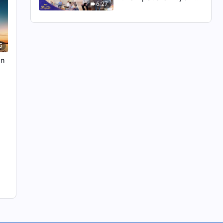
6:27
2026
5
an