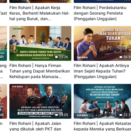
Film Rohani | Apakah Kerja
Film Rohani | Perdebatanku
Taat
Keras, Berhenti Melakukan Hal-
dengan Seorang Pendeta
hal yang Buruk, dan
(Penggalan Unggulan)
Mengorbankan Diri untuk Tuhan
Benar-benar Menaati Tuhan?
(Penggalan Unggulan)
:49
23:36
36:5
Yang
Film Rohani | Hanya Firman
Film Rohani | Apakah Artinya
ia
Tuhan yang Dapat Memberikan
Iman Sejati Kepada Tuhan?
i
Kehidupan pada Manusia
(Penggalan Unggulan)
(Penggalan Unggulan)
:48
24:05
33:3
an
Film Rohani | Apakah Jalan
Film Rohani | Apakah Ketaata
yang dikutuk oleh PKT dan
kepada Mereka yang Berkua