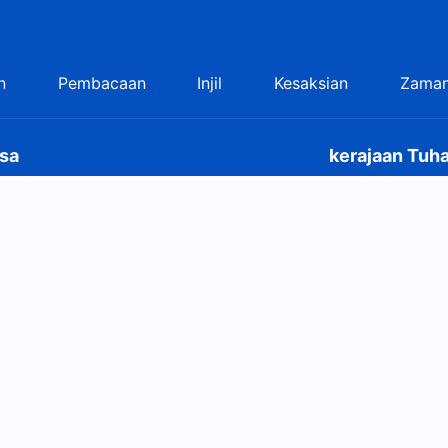
n
Pembacaan
Injil
Kesaksian
Zaman
sa
kerajaan Tuha
Kerajaan Tuhan t
kerajaan Tuhan?
P
Hubungi kam
Ikuti Kami
domsalvation.org