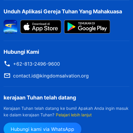
ibuku yang sudah lanjut usia ataupun mengelola
Unduh Aplikasi Gereja Tuhan Yang Mahakuasa
bisnisku sendiri, tetapi benar-benar berfokus
pada studiku. Entah berjalan, makan, atau
berbaring di tempat tidur, yang kulakukan
hanyalah mempelajari teori pengobatan
Hubungi Kami
Tiongkok yang menjenuhkan, tanpa ada waktu
untuk bersenang-senang bersama teman-
+62-813-2496-9600
temanku atau bercengkerama dengan orang tua
contact.id@kingdomsalvation.org
atau saudari-saudariku. Terkadang rasanya
sangat sulit, dan aku ingin berhenti studi, tapi
kerajaan Tuhan telah datang
karena berpikir dengan belajar ilmu pengobatan
Kerajaan Tuhan telah datang ke bumi! Apakah Anda ingin masuk
bisa meningkatkan status sosialku dan
ke dalam kerajaan Tuhan?
Pelajari lebih lanjut
membuatku lebih dikagumi orang, kuperingatkan
diriku untuk tidak menyerah di tengah jalan dan
Hubungi kami via WhatsApp