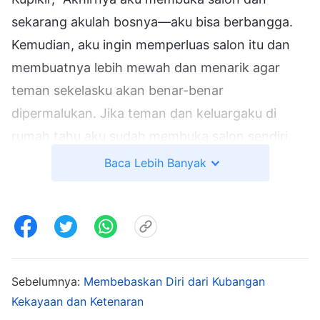
sekarang akulah bosnya—aku bisa berbangga.
Kemudian, aku ingin memperluas salon itu dan
membuatnya lebih mewah dan menarik agar
teman sekelasku akan benar-benar
dipermalukan. Jika teman dan keluargaku di
rumah tahu aku sudah membuka salon sendiri,
mereka akan terkesan." Setelah tiga tahun
Baca Lebih Banyak
bekerja keras, aku menyisihkan sedikit uang.
Untuk lebih dihormati orang, aku berinvestasi
lebih banyak untuk membuka salon kecantikan
dan perusahaan kosmetik yang jauh lebih besar,
dan membuka sembilan jaringan salon di
Sebelumnya:
Membebaskan Diri dari Kubangan
berbagai wilayah. Aku juga mengikuti beberapa
Kekayaan dan Ketenaran
kompetisi kecantikan nasional dan