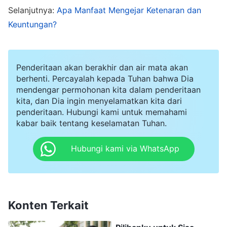
Selanjutnya:
Apa Manfaat Mengejar Ketenaran dan
memenangkan beberapa medali emas. Setelah
Keuntungan?
bertahun-tahun bekerja keras, akhirnya aku
menjadi sangat dihormati di industri ini, dan aku
dipenuhi perasaan sukacita yang tak terlukiskan.
Penderitaan akan berakhir dan air mata akan
berhenti. Percayalah kepada Tuhan bahwa Dia
Aku ingin berdiri di puncak gunung dan
mendengar permohonan kita dalam penderitaan
berteriak: "Impianku sudah menjadi kenyataan!
kita, dan Dia ingin menyelamatkan kita dari
penderitaan. Hubungi kami untuk memahami
Aku bukan orang yang sama yang dahulu diejek
kabar baik tentang keselamatan Tuhan.
semua orang!" Saat pulang mengendarai
mobilku, semua orang menatapku dengan iri.
Hubungi kami via WhatsApp
Aku benar-benar merasa puas dan bangga.
Sepertinya aku telah menempuh jalan yang
benar, dan kelak aku harus bekerja lebih keras
Konten Terkait
lagi untuk lebih mengembangkan bisnisku.