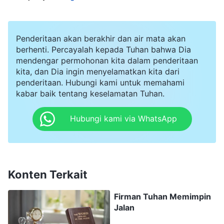
ini, saya terkejut. Perilaku Sonia berbeda
sepenuhnya dari kesan yang dia tunjukkan
kepada saya. Di mata saya, dia rajin dan
Penderitaan akan berakhir dan air mata akan
berhenti. Percayalah kepada Tuhan bahwa Dia
bertanggung jawab dalam tugas-tugasnya
mendengar permohonan kita dalam penderitaan
sehingga saya sangat memercayainya ketika
kita, dan Dia ingin menyelamatkan kita dari
penderitaan. Hubungi kami untuk memahami
menindaklanjuti pekerjaannya, dan merasa
kabar baik tentang keselamatan Tuhan.
bahwa dia tidak akan mengalami kesulitan.
Bahkan ketika saya menangkap adanya masalah
Hubungi kami via WhatsApp
pada Sonia, saya tidak menganggapnya serius.
Saya mulai bertanya dalam hati: Mengapa saya
begitu memercayainya? Mengapa saya tidak
Konten Terkait
menindaklanjuti dan memahami pekerjaannya
Firman Tuhan Memimpin
secara saksama seperti yang saya lakukan pada
Jalan
orang lain? Saya merasa mendapat teguran