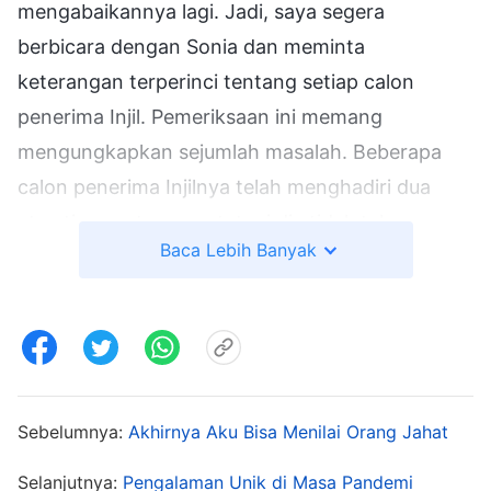
mengabaikannya lagi. Jadi, saya segera
berbicara dengan Sonia dan meminta
keterangan terperinci tentang setiap calon
penerima Injil. Pemeriksaan ini memang
mengungkapkan sejumlah masalah. Beberapa
calon penerima Injilnya telah menghadiri dua
atau tiga pertemuan, tetapi dia tidak tahu apa-
Baca Lebih Banyak
apa tentang situasi mereka, dan dia tidak
menyadari masalah dan gagasan mereka. Untuk
beberapa calon penerima Injil, dia hanya
mengirimkan sejumlah pesan ucapan pendek,
tanpa adanya tindak lanjut dan persekutuan. Dia
bahkan melepaskan beberapa calon penerima
Sebelumnya:
Akhirnya Aku Bisa Menilai Orang Jahat
Injil yang cocok. Setelah melihat semua masalah
Selanjutnya:
Pengalaman Unik di Masa Pandemi