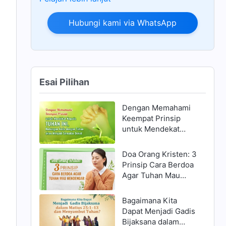
Hubungi kami via WhatsApp
Esai Pilihan
Dengan Memahami
Keempat Prinsip
untuk Mendekat
Kepada Tuhan ini,
Hubungan Anda
Doa Orang Kristen: 3
dengan Tuhan akan
Prinsip Cara Berdoa
Menjadi Semakin
Agar Tuhan Mau
Dekat
Mendengar
Bagaimana Kita
Dapat Menjadi Gadis
Bijaksana dalam