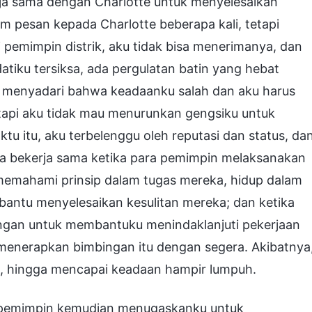
rja sama dengan Charlotte untuk menyelesaikan
im pesan kepada Charlotte beberapa kali, tetapi
i pemimpin distrik, aku tidak bisa menerimanya, dan
atiku tersiksa, ada pergulatan batin yang hebat
u menyadari bahwa keadaanku salah dan aku harus
api aku tidak mau menurunkan gengsiku untuk
tu itu, aku terbelenggu oleh reputasi dan status, da
ia bekerja sama ketika para pemimpin melaksanakan
 memahami prinsip dalam tugas mereka, hidup dalam
mbantu menyelesaikan kesulitan mereka; dan ketika
ngan untuk membantuku menindaklanjuti pekerjaan
u menerapkan bimbingan itu dengan segera. Akibatnya
un, hingga mencapai keadaan hampir lumpuh.
a pemimpin kemudian menugaskanku untuk