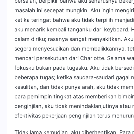
bersalah, berpikir bahwa aku seharusnya beke
masalah ini secepat mungkin. Aku ingin mengir
ketika teringat bahwa aku tidak terpilih menjad
aku menarik kembali tanganku dari keyboard. H
dalam diriku; rasanya sangat menyakitkan. Ak
segera menyesuaikan dan membalikkannya, tet
mencari persekutuan dari Charlotte. Selama wak
fokusku bukan pada tugasku. Aku tidak bersed
beberapa tugas; ketika saudara-saudari gagal
kesulitan, dan tidak punya arah, aku tidak me
para pemimpin tingkat atas memberikan bimbi
penginjilan, aku tidak menindaklanjutinya ata
efektivitas pekerjaan penginjilan terus menur
Tidak lama kemudian, aku diberhentikan. Par