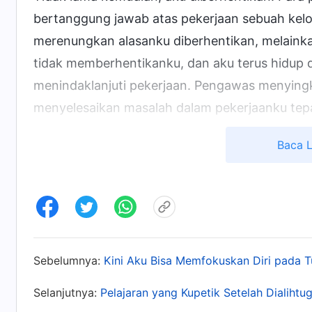
bertanggung jawab atas pekerjaan sebuah kelo
merenungkan alasanku diberhentikan, melaink
tidak memberhentikanku, dan aku terus hidup 
menindaklanjuti pekerjaan. Pengawas menyin
menyelesaikan masalah dalam pekerjaanku tepa
tindak lanjut, tetapi aku tidak bisa menerimany
Baca 
tanggung jawabku tetap tidak menunjukkan pe
mau menerima kebenaran dan merenungkan dirik
sebagai pemimpin kelompok. Setelah itu, aku d
buruk. Aku tidak ingin berbicara dengan siap
bersekutu selama pertemuan. Para pemimpin b
Sebelumnya:
Kini Aku Bisa Memfokuskan Diri pada 
menolak menjawab panggilan mereka. Aku ber
menindaklanjuti pekerjaanku, dan selama beber
Selanjutnya:
Pelajaran yang Kupetik Setelah Dialihtu
hasil apa pun dalam tugasku. Empat bulan kem