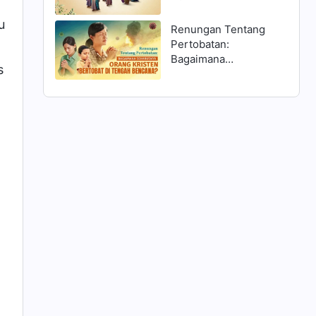
Matius 25:1–13 dan
Menyambut Tuhan?
u
Renungan Tentang
Pertobatan:
Bagaimana
s
Seharusnya Orang
Kristen Bertobat di
Tengah Bencana?