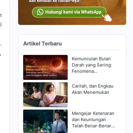
n
i
Artikel Terbaru
.
,
Kemunculan Bulan
Darah yang Sering:
Fenomena
Astronomis, atau
Peringatan Akhir
Carilah, dan Engkau
Zaman?
Akan Menemukan
Mengejar Ketenaran
dan Keuntungan
Telah Benar-Benar
Menghancurkanku