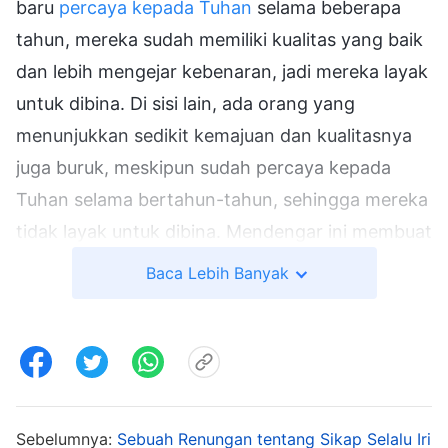
baru
percaya kepada Tuhan
selama beberapa
tahun, mereka sudah memiliki kualitas yang baik
dan lebih mengejar kebenaran, jadi mereka layak
untuk dibina. Di sisi lain, ada orang yang
menunjukkan sedikit kemajuan dan kualitasnya
juga buruk, meskipun sudah percaya kepada
Tuhan selama bertahun-tahun, sehingga mereka
tidak layak untuk dibina. Mendengar ini membuat
hatiku sangat pedih dan kupikir, "Apa aku bukan
Baca Lebih Banyak
tipe orang yang tidak layak untuk dibina?
Sepertinya aku hanya bisa melakukan beberapa
pekerjaan urusan umum, tanpa kesempatan
untuk menonjol." Setelah beberapa saat, seorang
pemimpin menutup pintu dan aku merasa makin
Sebelumnya:
Sebuah Renungan tentang Sikap Selalu Iri