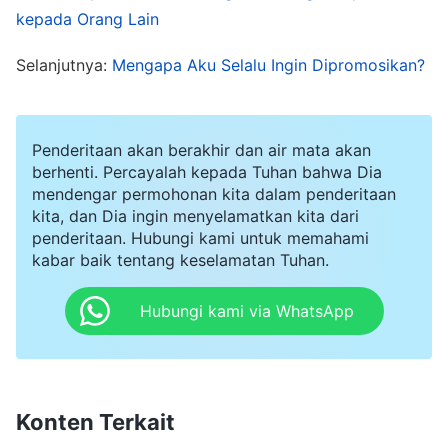
tertekan, sambil berpikir, "Sebelumnya, ketika
kepada Orang Lain
aku menjadi pemimpin, para pemimpin tingkat
Selanjutnya:
Mengapa Aku Selalu Ingin Dipromosikan?
atas juga mengadakan pertemuan untuk
bersekutu dengan kami, dan aku adalah salah
satu dari orang-orang yang dibina. Namun
Penderitaan akan berakhir dan air mata akan
sekarang, aku di sini hanya untuk menangani
berhenti. Percayalah kepada Tuhan bahwa Dia
mendengar permohonan kita dalam penderitaan
masalah komputer, hanya pekerja yang
kita, dan Dia ingin menyelamatkan kita dari
mengerahkan tenaga fisik dan mengerjakan
penderitaan. Hubungi kami untuk memahami
kabar baik tentang keselamatan Tuhan.
tugas-tugas." Aku juga memikirkan bahwa para
pemimpin gereja yang menghadiri pertemuan itu
Hubungi kami via WhatsApp
semuanya mengenalku dan aku bertanya-tanya
apa yang mereka pikirkan tentangku jika mereka
tahu bahwa aku sekarang melaksanakan tugas
Konten Terkait
ini. Makin aku memikirkannya, aku menjadi makin