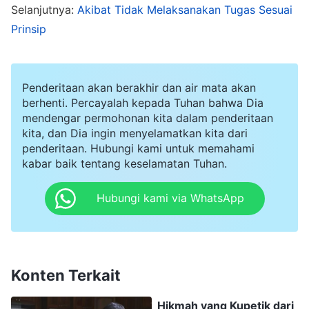
engkau harus menerapkan kebenaran dan
Selanjutnya:
Akibat Tidak Melaksanakan Tugas Sesuai
mencurahkan segenap keloyalanmu dalam
Prinsip
segala hal, untuk memuaskan Tuhan. Apa yang
menjadi fokus dalam penerapan ini? Fokusnya
Penderitaan akan berakhir dan air mata akan
adalah kata 'dalam segala hal'. 'Dalam segala hal'
berhenti. Percayalah kepada Tuhan bahwa Dia
bukan berarti hal-hal yang engkau sukai atau
mendengar permohonan kita dalam penderitaan
kuasai, apalagi hal-hal yang familier untukmu.
kita, dan Dia ingin menyelamatkan kita dari
penderitaan. Hubungi kami untuk memahami
Terkadang segala hal itu adalah hal-hal yang
kabar baik tentang keselamatan Tuhan.
tidak engkau kuasai, hal-hal yang perlu
Hubungi kami via WhatsApp
kaupelajari, hal yang sulit, atau hal yang
membuatmu harus menderita. Namun, hal apa
pun itu, selama Tuhan telah memercayakannya
kepadamu, engkau harus menerimanya dari Dia;
Konten Terkait
engkau harus menerimanya dan melaksanakan
Hikmah yang Kupetik dari