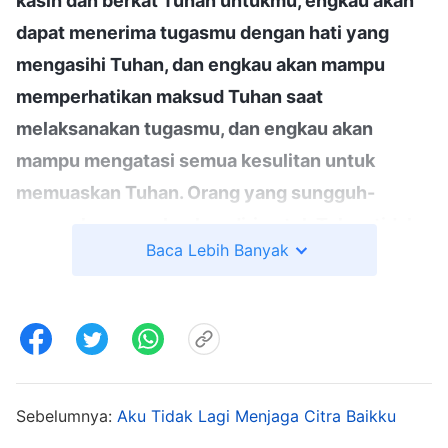
kasih dan berkat Tuhan untukmu, engkau akan
dapat menerima tugasmu dengan hati yang
mengasihi Tuhan, dan engkau akan mampu
memperhatikan maksud Tuhan saat
melaksanakan tugasmu, dan engkau akan
mampu mengatasi semua kesulitan untuk
memuaskan Tuhan. Orang yang sungguh-
sungguh mengorbankan diri untuk Tuhan tidak
Baca Lebih Banyak
akan pernah menolak amanat Tuhan; mereka
tidak akan pernah menolak tugas apa pun. Apa
pun tugas yang Tuhan percayakan kepadamu,
sesulit apa pun tugas tersebut, engkau tidak
boleh menolaknya, melainkan harus
menerimanya. Inilah jalan penerapannya, yaitu
Sebelumnya:
Aku Tidak Lagi Menjaga Citra Baikku