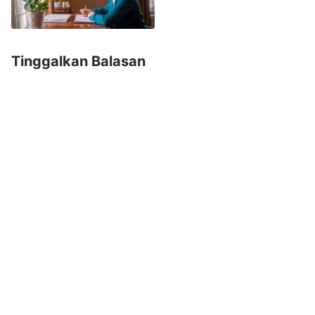
harus menerima tugas apa pun yang berasal dari
Tuhan. Ketika panggilan tugas datang mungkin
itu adalah tugas yang belum pernah kita
Tinggalkan Balasan
laksanakan sebelumnya, jadi kita harus
meluangkan waktu serta tenaga untuk
mempelajarinya, dan daging kita perlu lebih
banyak menderita. Selain itu, harga diri kita
mungkin terluka karena kekurangan kita, tetapi
apa pun yang terjadi, kita harus memiliki hati
yang sederhana dan taat. Inilah sikap terhadap
tugas yang seharusnya dimiliki oleh makhluk
ciptaan. Aku membandingkan diriku sendiri.
Ketika mengetahui bahwa aku terpilih sebagai
pemimpin gereja, aku tahu bahwa para pemimpin