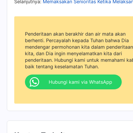
Selanjutnya:
Memaksakan Senioritas Ketika Melaksa
Suatu hari, dalam masa teduhku, aku membac
antikristus, dan aku mendapat sedikit pemaha
Mahakuasa
berfirman: "
Secara kasat mata, beb
Penderitaan akan berakhir dan air mata akan
atau rekan sekerja, tetapi pada kenyataannya k
berhenti. Percayalah kepada Tuhan bahwa Dia
mendengar permohonan kita dalam penderitaan
mendengarkan apa yang orang lain katakan, s
kita, dan Dia ingin menyelamatkan kita dari
bahkan tidak mempertimbangkan, apalagi me
penderitaan. Hubungi kami untuk memahami ka
baik tentang keselamatan Tuhan.
sama sekali tidak memperhatikan, seakan-akan o
mendengarkan apa yang orang lain katakan, m
Hubungi kami via WhatsApp
agar dilihat orang. Namun, ketika pada akhirny
menentukan; perkataan orang lain tidak perlu d
contoh, ketika dua orang bertanggung jawab a
antikristus, apa yang diperlihatkan dalam diri 
memulai, yang mengajukan pertanyaan, yang 