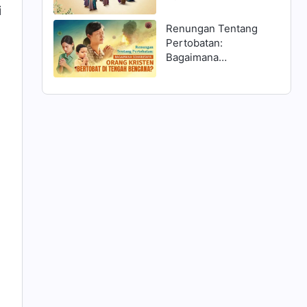
Matius 25:1–13 dan
i
Menyambut Tuhan?
Renungan Tentang
Pertobatan:
Bagaimana
Seharusnya Orang
Kristen Bertobat di
Tengah Bencana?