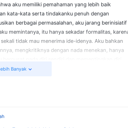
ahwa aku memiliki pemahaman yang lebih baik
dan kata-kata serta tindakanku penuh dengan
ikan berbagai permasalahan, aku jarang berinisiatif
aku memintanya, itu hanya sekadar formalitas, karen
sekali tidak mau menerima ide-idenya. Aku bahkan
annya, mengkritiknya dengan nada menekan, hanya
u berpusat pada diri sendiri dan mementingkan diri
melengkapi dengan Valerie, dan semuanya selalu
Lebih Banyak
ekerja sama selama beberapa waktu, dia menjadi
rani menangani masalahnya sendiri, dan terus-
anya menurut caraku, aku akan memarahinya. Aku
nis sama sekali antara dia dan aku, dan yang telah
ya. Aku merasa sangat bersalah dan berusaha
ah