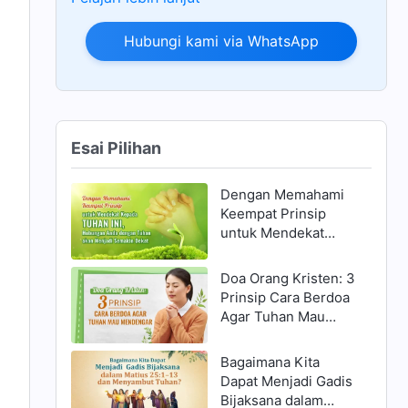
Hubungi kami via WhatsApp
Esai Pilihan
Dengan Memahami
Keempat Prinsip
untuk Mendekat
Kepada Tuhan ini,
Hubungan Anda
Doa Orang Kristen: 3
dengan Tuhan akan
Prinsip Cara Berdoa
Menjadi Semakin
Agar Tuhan Mau
Dekat
Mendengar
Bagaimana Kita
Dapat Menjadi Gadis
Bijaksana dalam