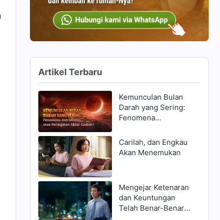
n
Artikel Terbaru
Kemunculan Bulan
Darah yang Sering:
Fenomena
Astronomis, atau
Peringatan Akhir
Carilah, dan Engkau
Zaman?
Akan Menemukan
Mengejar Ketenaran
dan Keuntungan
Telah Benar-Benar
Menghancurkanku