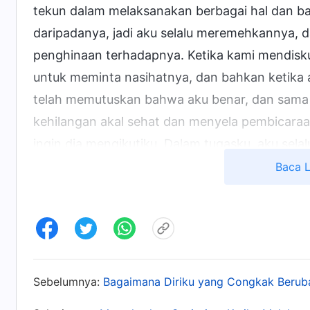
tekun dalam melaksanakan berbagai hal dan b
daripadanya, jadi aku selalu meremehkannya, 
penghinaan terhadapnya. Ketika kami mendiskus
untuk meminta nasihatnya, dan bahkan ketika 
telah memutuskan bahwa aku benar, dan sama 
kehilangan akal sehat dan menyela pembicara
ingin dia mengikutiku. Dalam tugasku, aku selal
sendiri; tidak pernah ada diskusi atau saling 
Baca 
dilakukan dengan caraku. Akibatnya, setelah b
begitu terkekang olehku sehingga dia tidak be
menerus takut, jika dia tidak melakukan semu
melihat bahwa tidak ada kerja sama yang harmo
kulakukan hanyalah mengekang dan menyakitin
Sebelumnya:
Bagaimana Diriku yang Congkak Berub
mencari sebuah solusi atas permasalahanku.