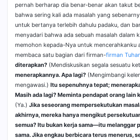
pernah berharap dia benar-benar akan takut b
bahwa sering kali ada masalah yang sebenarnya 
untuk bertanya terlebih dahulu padaku, dan ba
menyadari bahwa ada sebuah masalah dalam ke
memohon kepada-Nya untuk mencerahkanku agar
membaca satu bagian dari firman-
firman Tuha
diterapkan?
(Mendiskusikan segala sesuatu keti
menerapkannya. Apa lagi?
(Mengimbangi kelema
mengawasi.)
Itu sepenuhnya tepat; menerapkan
Masih ada lagi? Meminta pendapat orang lain 
(Ya.)
Jika seseorang mempersekutukan masalah
akhirnya, mereka hanya mengikut persekutua
semua? Itu bukan kerja sama—itu melanggar pr
sama. Jika engkau berbicara terus menerus, s