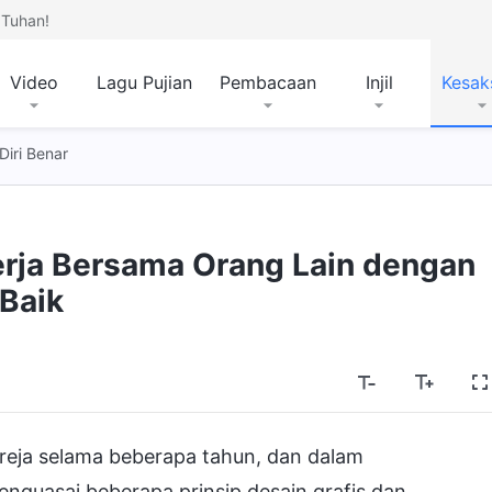
Tuhan!
Video
Lagu Pujian
Pembacaan
Injil
Kesak
iri Benar
erja Bersama Orang Lain dengan
Baik
ereja selama beberapa tahun, dan dalam
nguasai beberapa prinsip desain grafis dan